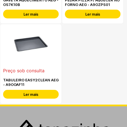
OS7K10B
FORNO AEG - A9OZPS01
Ler mais
Ler mais
Preço sob consulta
TABULEIRO EASY2CLEAN AEG
- A9OOAF11
Ler mais