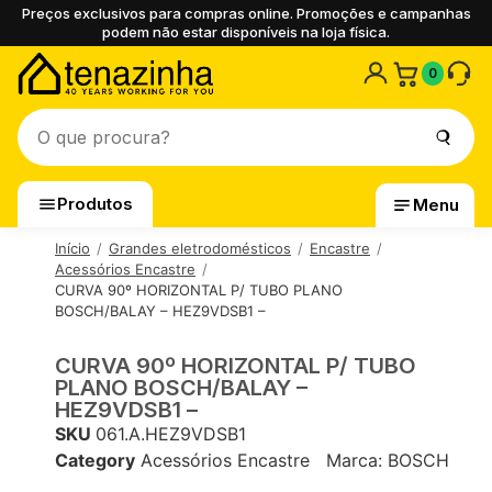
Preços exclusivos para compras online. Promoções e campanhas
podem não estar disponíveis na loja física.
0
Produtos
Menu
Início
Grandes eletrodomésticos
Encastre
Acessórios Encastre
CURVA 90º HORIZONTAL P/ TUBO PLANO
BOSCH/BALAY – HEZ9VDSB1 –
CURVA 90º HORIZONTAL P/ TUBO
PLANO BOSCH/BALAY –
HEZ9VDSB1 –
SKU
061.A.HEZ9VDSB1
Category
Acessórios Encastre
Marca:
BOSCH