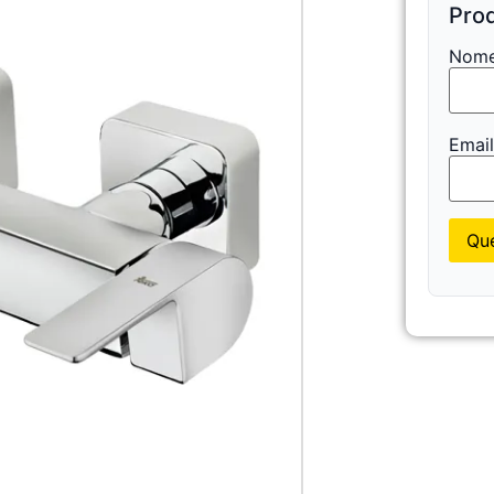
Prod
Nome
Emai
Que