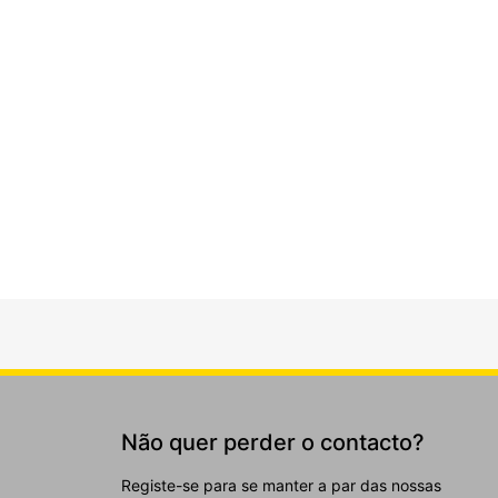
Não quer perder o contacto?
Registe-se para se manter a par das nossas