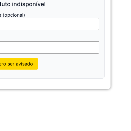
uto indisponível
 (opcional)
l
ro ser avisado