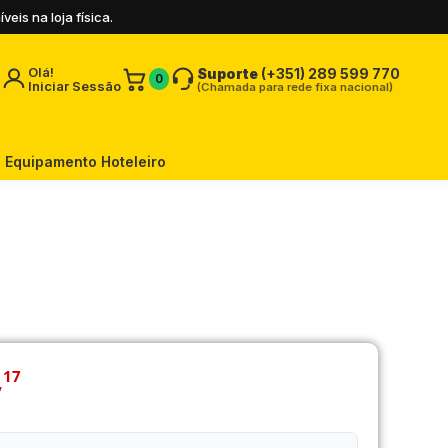
is na loja física.
Olá!
Suporte
(+351) 289 599 770
0
Iniciar Sessão
(Chamada para rede fixa nacional)
Equipamento Hoteleiro
,
17