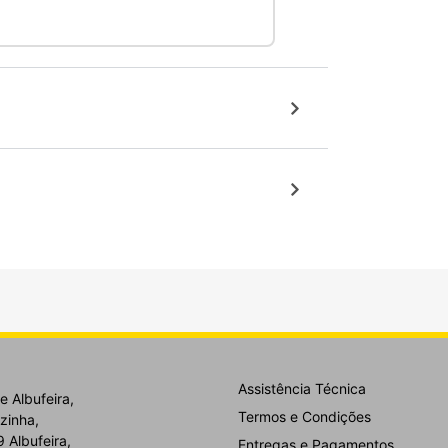
Assistência Técnica
e Albufeira,
Termos e Condições
zinha,
 Albufeira,
Entregas e Pagamentos