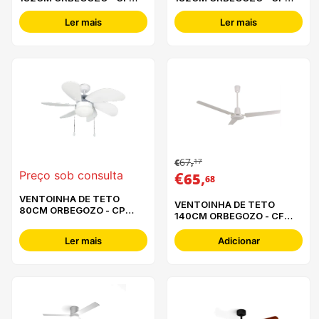
07132 B
83132
Ler mais
Ler mais
67
17
€
,
€
,
Preço sob consulta
65
68
VENTOINHA DE TETO
VENTOINHA DE TETO
80CM ORBEGOZO - CP
140CM ORBEGOZO - CF
15076 B
86140
Ler mais
Adicionar