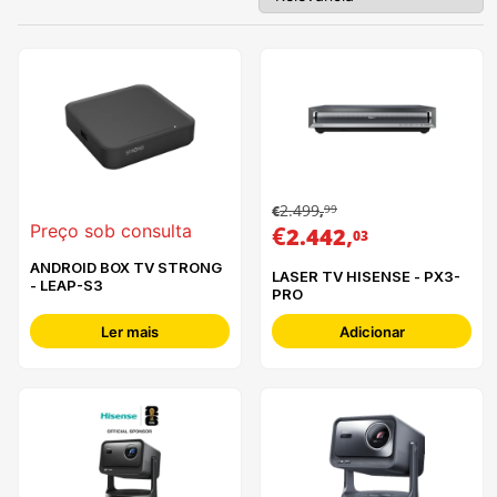
2.499
99
€
,
€
,
Preço sob consulta
2.442
03
ANDROID BOX TV STRONG
LASER TV HISENSE - PX3-
- LEAP-S3
PRO
Ler mais
Adicionar