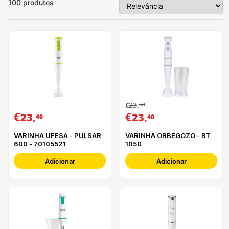
100
produtos
23
68
€
,
€
,
€
,
23
23
40
40
VARINHA UFESA - PULSAR
VARINHA ORBEGOZO - BT
600 - 70105521
1050
Adicionar
Adicionar