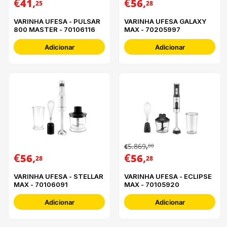
€
,
€
,
41
56
25
28
VARINHA UFESA - PULSAR
VARINHA UFESA GALAXY
800 MASTER - 70106116
MAX - 70205997
Adicionar
Adicionar
5.869
00
€
,
€
,
€
,
56
56
28
28
VARINHA UFESA - STELLAR
VARINHA UFESA - ECLIPSE
MAX - 70106091
MAX - 70105920
Adicionar
Adicionar