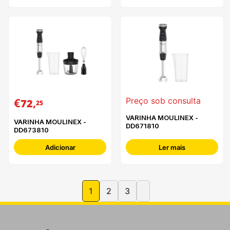
€
,
Preço sob consulta
72
25
VARINHA MOULINEX -
VARINHA MOULINEX -
DD671810
DD673810
Adicionar
Ler mais
1
2
3