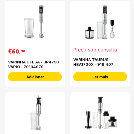
€
,
Preço sob consulta
60
98
VARINHA TAURUS
VARINHA UFESA - BP4750
HBA1700X - 916.407
VARIO - 70104979
Adicionar
Ler mais