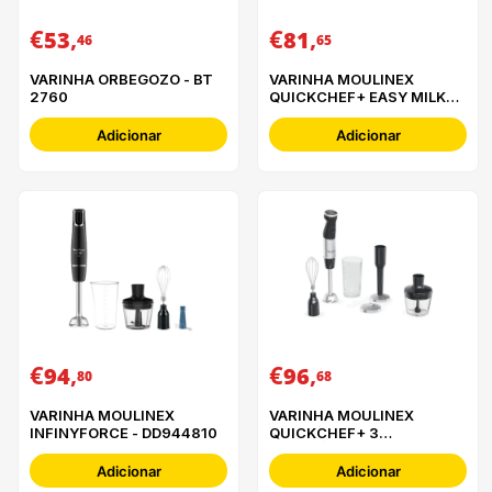
€
,
€
,
53
81
46
65
VARINHA ORBEGOZO - BT
VARINHA MOULINEX
2760
QUICKCHEF+ EASY MILKER
- VD70PAE0
Adicionar
Adicionar
€
,
€
,
94
96
80
68
VARINHA MOULINEX
VARINHA MOULINEX
INFINYFORCE - DD944810
QUICKCHEF+ 3
ACESSÓRIOS - DD674810
Adicionar
Adicionar