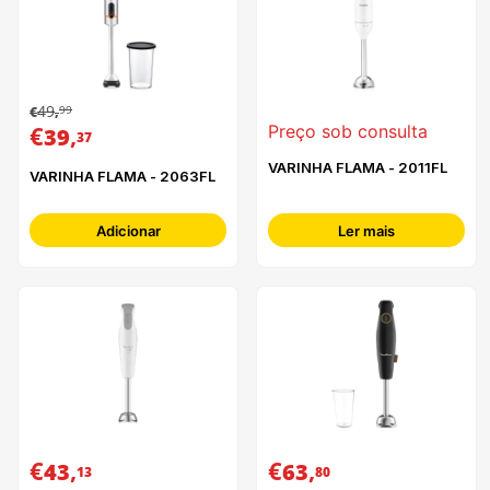
49
99
€
,
€
,
Preço sob consulta
39
37
VARINHA FLAMA - 2011FL
VARINHA FLAMA - 2063FL
Adicionar
Ler mais
€
,
€
,
43
63
13
80