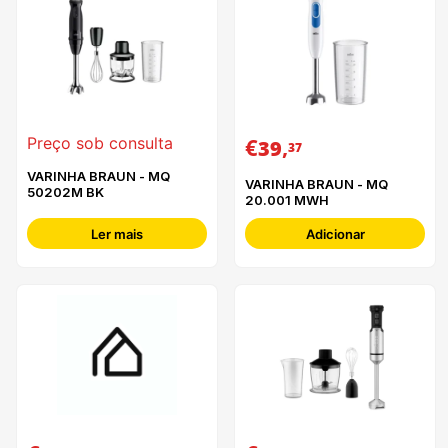
€
,
Preço sob consulta
39
37
VARINHA BRAUN - MQ
VARINHA BRAUN - MQ
50202M BK
20.001 MWH
Ler mais
Adicionar