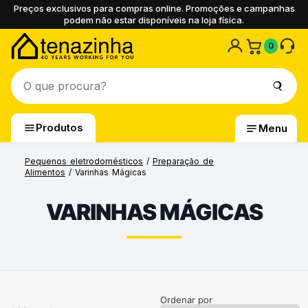
Preços exclusivos para compras online. Promoções e campanhas
podem não estar disponíveis na loja física.
0
Produtos
Menu
Pequenos eletrodomésticos
/
Preparação de
Alimentos
/ Varinhas Mágicas
VARINHAS MÁGICAS
Ordenar por