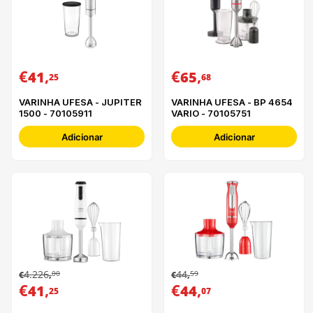
€
,
€
,
41
65
25
68
VARINHA UFESA - JUPITER
VARINHA UFESA - BP 4654
1500 - 70105911
VARIO - 70105751
Adicionar
Adicionar
4.226
44
00
59
€
,
€
,
€
,
€
,
41
44
25
07