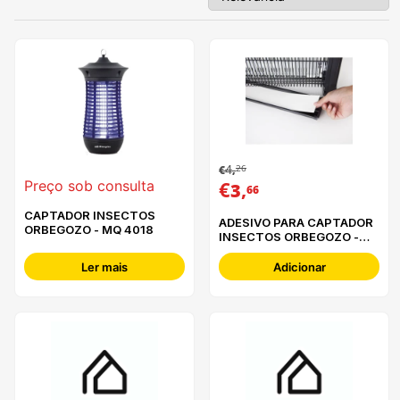
4
26
€
,
€
,
Preço sob consulta
3
66
CAPTADOR INSECTOS
ADESIVO PARA CAPTADOR
ORBEGOZO - MQ 4018
INSECTOS ORBEGOZO -
PAD 5040
Ler mais
Adicionar