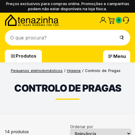
Preços exclusivos para compras online. Promoções e campanhas
podem não estar disponíveis na loja física.
0
Produtos
Menu
Pequenos eletrodomésticos
/
Higiene
/ Controlo de Pragas
CONTROLO DE PRAGAS
Ordenar por
14
produtos