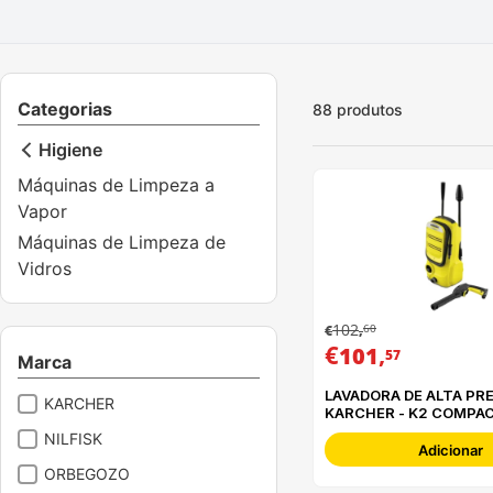
Categorias
88
produtos
Higiene
Máquinas de Limpeza a
Vapor
Máquinas de Limpeza de
Vidros
102
60
€
,
€
,
101
57
Marca
LAVADORA DE ALTA PR
KARCHER
KARCHER - K2 COMPA
NILFISK
Adicionar
ORBEGOZO