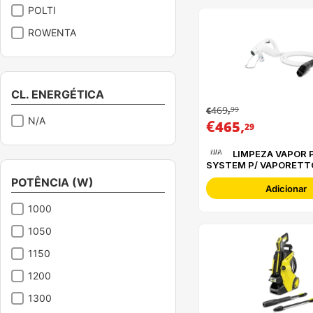
POLTI
ROWENTA
SOLAC
TAURUS
CL. ENERGÉTICA
469
99
€
,
N/A
€
,
465
29
N/A
LIMPEZA VAPOR POLTI SANI
SYSTEM P/ VAPORETTO
PAEU0367
POTÊNCIA (W)
Adicionar
1000
1050
1150
1200
1300