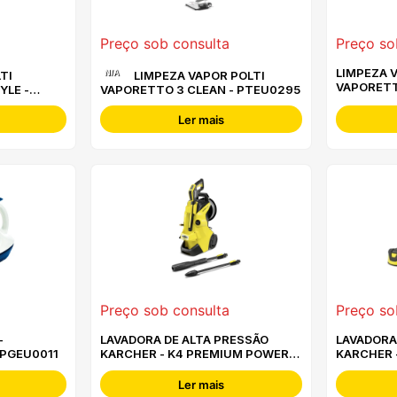
Preço sob consulta
Preço so
LIMPEZA 
N/A
LIMPEZA VAPOR POLTI
VAPORETT
YLE -
VAPORETTO 3 CLEAN - PTEU0295
PTEU0271
Ler mais
Preço sob consulta
Preço so
-
LAVADORA DE ALTA PRESSÃO
LAVADORA
 PGEU0011
KARCHER - K4 PREMIUM POWER
KARCHER 
CONTROL FLEX
HOME
Ler mais