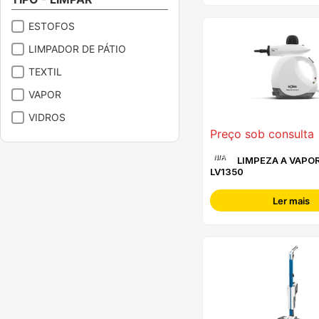
3000
ESTOFOS
400
LIMPADOR DE PÁTIO
750
TEXTIL
VAPOR
VIDROS
Preço sob consulta
N/A
LIMPEZA A VAPOR SOLAC -
LV1350
Ler mais