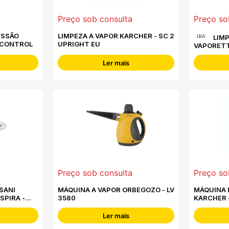
Preço sob consulta
Preço so
ESSÃO
LIMPEZA A VAPOR KARCHER - SC 2
N/A
LIMPEZA VAPOR POLTI
 CONTROL
UPRIGHT EU
VAPORETT
- PTEU02
Ler mais
Preço sob consulta
Preço so
SANI
MÁQUINA A VAPOR ORBEGOZO - LV
MÁQUINA 
SPIRA -
3580
KARCHER 
EU
Ler mais