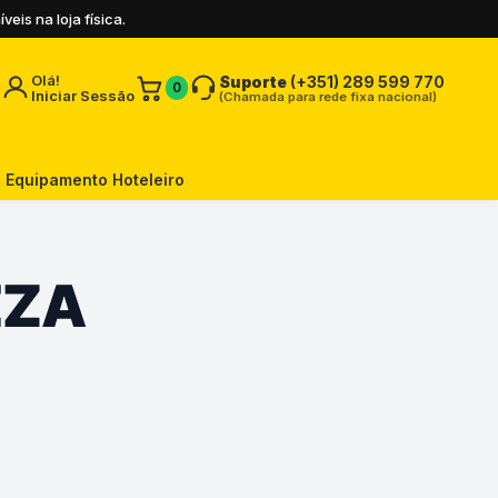
is na loja física.
Olá!
Suporte
(+351) 289 599 770
0
Iniciar Sessão
(Chamada para rede fixa nacional)
Equipamento Hoteleiro
EZA