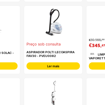
30.988
00
€
,
€
,
Preço sob consulta
345
67
ASPIRADOR POLTI LECOASPIRA
N/A
LIMPEZA VAPOR POLTI
FAV30 - PVEU0082
VAPORETT
PTEU031
Ler mais