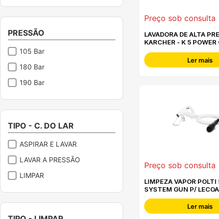
1400
Preço sob consulta
1500
PRESSÃO
LAVADORA DE ALTA PR
160
KARCHER - K 5 POWER
105 Bar
1600
Ler mais
180 Bar
180
190 Bar
1800
1900
2000
TIPO - C. DO LAR
2100
ASPIRAR E LAVAR
2200
LAVAR A PRESSÃO
2250
Preço sob consulta
LIMPAR
2300
LIMPEZA VAPOR POLTI 
SYSTEM GUN P/ LECOA
2450
PAEU0368
Ler mais
25.2
TIPO - LIMPAR