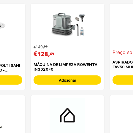
149
99
€
,
€
,
Preço so
128
69
ASPIRADO
MÁQUINA DE LIMPEZA ROWENTA -
FAV50 MU
IN3020F0
 -
Adicionar