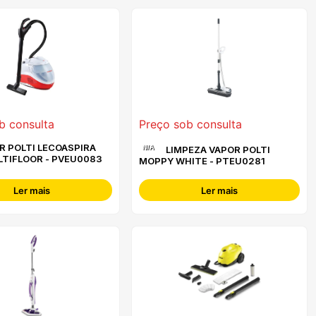
b consulta
Preço sob consulta
R POLTI LECOASPIRA
N/A
LIMPEZA VAPOR POLTI
LTIFLOOR - PVEU0083
MOPPY WHITE - PTEU0281
Ler mais
Ler mais