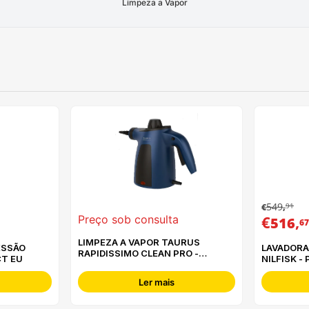
Limpeza a Vapor
549
91
€
,
€
,
Preço sob consulta
516
67
LIMPEZA A VAPOR TAURUS
ESSÃO
LAVADORA
RAPIDISSIMO CLEAN PRO -
CT EU
NILFISK -
954.512
12847115
Ler mais