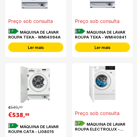
Preço sob consulta
Preço sob consulta
A
A
MÁQUINA DE LAVAR
MÁQUINA DE LAVAR
ROUPA TEKA - WMI4094A
ROUPA TEKA - WMI40841
Ler mais
Ler mais
549
99
€
,
€
,
Preço sob consulta
538
99
B
MÁQUINA DE LAVAR
A
MÁQUINA DE LAVAR
ROUPA ELECTROLUX -
ROUPA CATA - LI08015
EN7F4842OF