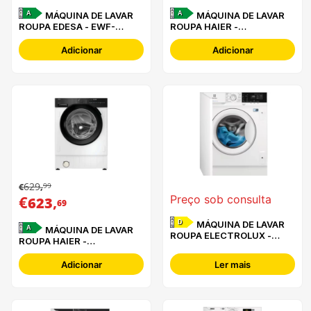
A
A
MÁQUINA DE LAVAR
MÁQUINA DE LAVAR
ROUPA EDESA - EWF-
ROUPA HAIER -
9400-I
BHA6SD69M6DB9-S
Adicionar
Adicionar
629
99
€
,
€
,
Preço sob consulta
623
69
D
MÁQUINA DE LAVAR
A
MÁQUINA DE LAVAR
ROUPA ELECTROLUX -
ROUPA HAIER -
EN7F4722AN
BHA6S69M6DB9J-S
Adicionar
Ler mais