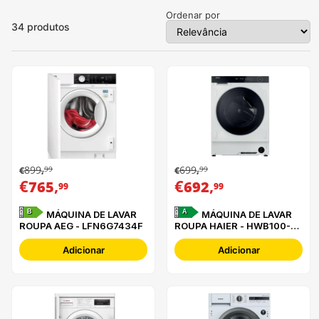
Ordenar por
34
produtos
899
699
99
99
€
,
€
,
€
,
€
,
765
692
99
99
B
A
MÁQUINA DE LAVAR
MÁQUINA DE LAVAR
ROUPA AEG - LFN6G7434F
ROUPA HAIER - HWB100-
B14858U-S
Adicionar
Adicionar