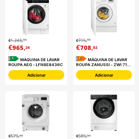
1.243
715
99
99
€
,
€
,
€
,
€
,
965
708
24
83
A
F
MÁQUINA DE LAVAR
MÁQUINA DE LAVAR
ROUPA AEG - LFN8E8436C
ROUPA ZANUSSI - ZWI 712
UDWA
Adicionar
Adicionar
579
589
99
99
€
,
€
,