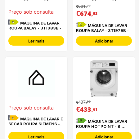
681
75
€
,
€
,
Preço sob consulta
674
93
C
MÁQUINA DE LAVAR
C
MÁQUINA DE LAVAR
ROUPA BALAY - 3TI983B -
ROUPA BALAY - 3TI979B -
Ler mais
Adicionar
437
99
€
,
€
,
Preço sob consulta
433
61
E
MÁQUINA DE LAVAR E
B
MÁQUINA DE LAVAR
SECAR ROUPA SIEMENS -
ROUPA HOTPOINT - BI
WK14D260ES
WMHG 81485 EU
Ler mais
Adicionar