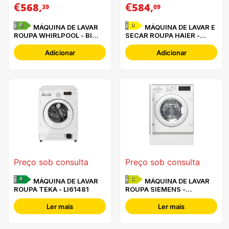
€
,
€
,
568
584
39
09
B
D
MÁQUINA DE LAVAR
MÁQUINA DE LAVAR E
ROUPA WHIRLPOOL - BI
SECAR ROUPA HAIER -
WMWG 91485 EU
BHA6SD696M6DB9-S
Adicionar
Adicionar
Preço sob consulta
Preço sob consulta
A
C
MÁQUINA DE LAVAR
MÁQUINA DE LAVAR
ROUPA TEKA - LI61481
ROUPA SIEMENS -
WI14W542ES -
Ler mais
Ler mais