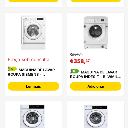
361
99
€
,
€
,
Preço sob consulta
358
37
C
MÁQUINA DE LAVAR
B
MÁQUINA DE LAVAR
ROUPA SIEMENS -
ROUPA INDESIT - BI WMIL
WI12W327ES -
81285 EU
Ler mais
Adicionar