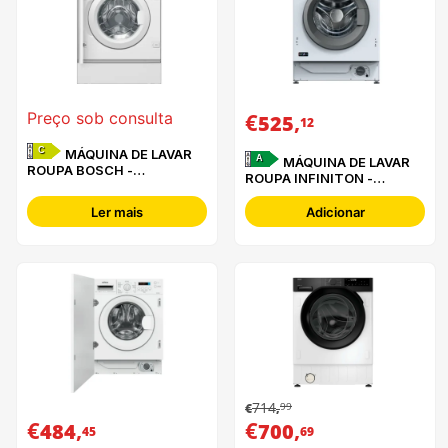
€
,
Preço sob consulta
525
12
C
MÁQUINA DE LAVAR
A
MÁQUINA DE LAVAR
ROUPA BOSCH -
ROUPA INFINITON -
WIW24307ES -
WMB84ABN
Ler mais
Adicionar
714
99
€
,
€
,
€
,
484
700
45
69