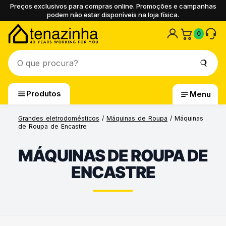
Preços exclusivos para compras online. Promoções e campanhas
podem não estar disponíveis na loja física.
0
Produtos
Menu
Grandes eletrodomésticos
/
Máquinas de Roupa
/ Máquinas
de Roupa de Encastre
MÁQUINAS DE ROUPA DE
ENCASTRE