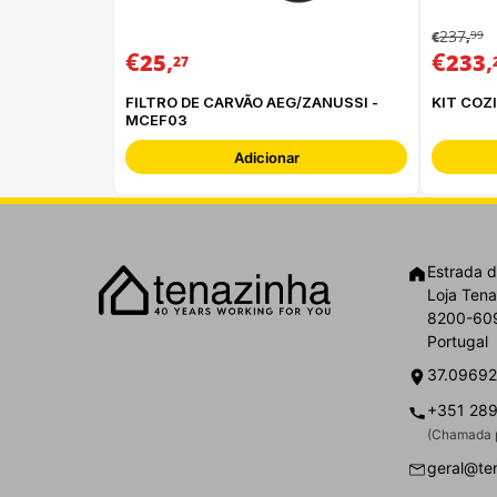
237
99
€
,
€
,
€
,
25
233
27
FILTRO DE CARVÃO AEG/ZANUSSI -
MCEF03
Adicionar
Estrada d
Loja Tena
8200-609
Portugal
37.09692
+351 289
(Chamada p
geral@te