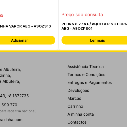
Preço sob consulta
23
PEDRA PIZZA P/ AQUECER NO FOR
KIT COZINHA VAPOR AEG - A9OZS10
AEG - A9OZPS01
Adicionar
Ler mais
Assistência Técnica
e Albufeira,
Termos e Condições
zinha,
 Albufeira,
Entregas e Pagamentos
Devoluções
43, -8.1872735
Marcas
 599 770
Carrinho
ara rede fixa nacional)
A minha conta
nazinha.com
Contactos