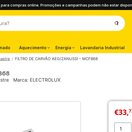
 para compras online. Promoções e campanhas podem não estar disponíve
onado
Aquecimento
Energia
Lavandaria Industrial
castre
FILTRO DE CARVÃO AEG/ZANUSSI – MCFB68
B68
stre
Marca:
ELECTROLUX
€
33
,
7