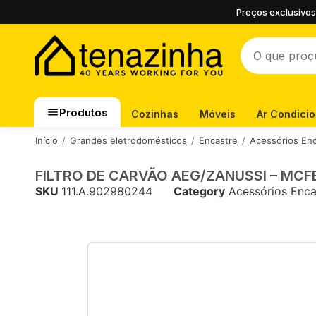
Preços exclusivos
Produtos
Cozinhas
Móveis
Ar Condici
Início
Grandes eletrodomésticos
Encastre
Acessórios En
FILTRO DE CARVÃO AEG/ZANUSSI – MCF
SKU
111.A.902980244
Category
Acessórios Enca