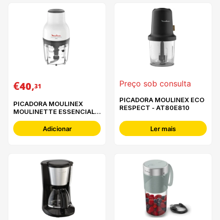
€
,
Preço sob consulta
40
31
PICADORA MOULINEX ECO
PICADORA MOULINEX
RESPECT - AT80E810
MOULINETTE ESSENCIAL -
DJ520110
Adicionar
Ler mais