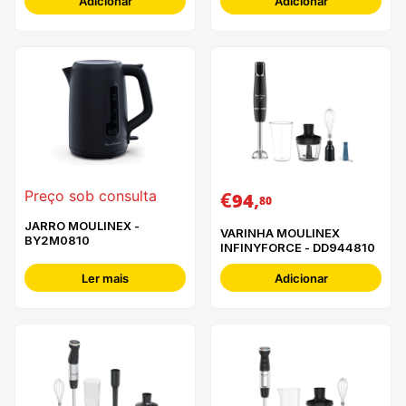
Adicionar
Adicionar
€
,
Preço sob consulta
94
80
JARRO MOULINEX -
VARINHA MOULINEX
BY2M0810
INFINYFORCE - DD944810
Ler mais
Adicionar