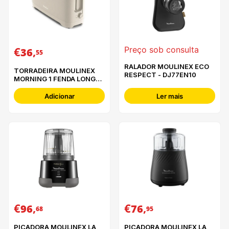
€
,
Preço sob consulta
36
55
RALADOR MOULINEX ECO
TORRADEIRA MOULINEX
RESPECT - DJ77EN10
MORNING 1 FENDA LONGA
FAIR GREY - LS2M0B10
Adicionar
Ler mais
€
,
€
,
96
76
68
95
PICADORA MOULINEX LA
PICADORA MOULINEX LA