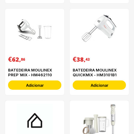
€
,
€
,
62
38
86
43
BATEDEIRA MOULINEX
BATEDEIRA MOULINEX
PREP´MIX - HM462110
QUICKMIX - HM3101B1
Adicionar
Adicionar