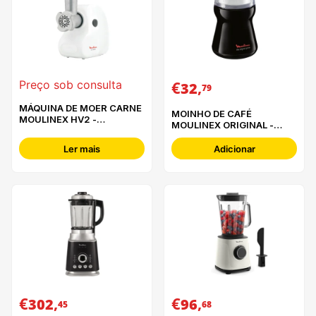
€
,
Preço sob consulta
32
79
MÁQUINA DE MOER CARNE
MOINHO DE CAFÉ
MOULINEX HV2 -
MOULINEX ORIGINAL -
ME208139
AR110830
Ler mais
Adicionar
€
,
€
,
302
96
45
68