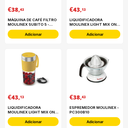
€
,
€
,
38
43
43
13
MÁQUINA DE CAFÉ FILTRO
LIQUIDIFICADORA
MOULINEX SUBITO 5 -
MOULINEX LIGHT MIX ON
FG5S0DE0
THE GO BLUE - LM1C0410
Adicionar
Adicionar
€
,
€
,
43
38
13
43
LIQUIDIFICADORA
ESPREMEDOR MOULINEX -
MOULINEX LIGHT MIX ON
PC300B10
THE GO YELLOW -
LM1C0210
Adicionar
Adicionar