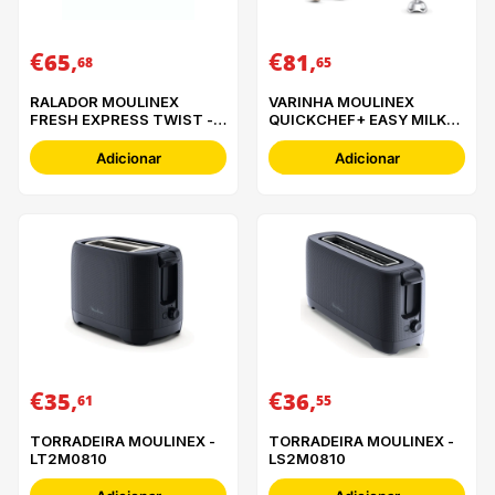
€
,
€
,
65
81
68
65
RALADOR MOULINEX
VARINHA MOULINEX
FRESH EXPRESS TWIST -
QUICKCHEF+ EASY MILKER
DK8638E0
- VD70PAE0
Adicionar
Adicionar
€
,
€
,
35
36
61
55
TORRADEIRA MOULINEX -
TORRADEIRA MOULINEX -
LT2M0810
LS2M0810