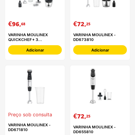
€
,
€
,
96
72
68
25
VARINHA MOULINEX
VARINHA MOULINEX -
QUICKCHEF+ 3
DD673810
ACESSÓRIOS - DD674810
Adicionar
Adicionar
€
,
Preço sob consulta
72
25
VARINHA MOULINEX -
VARINHA MOULINEX -
DD671810
DD655810