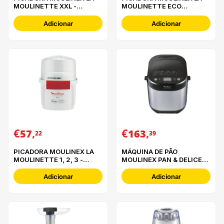
MOULINETTE XXL -
MOULINETTE ECO
DP810855
RESPECT - DP710810
Adicionar
Adicionar
€
,
€
,
57
163
22
39
PICADORA MOULINEX LA
MÁQUINA DE PÃO
MOULINETTE 1, 2, 3 -
MOULINEX PAN & DELICES
AD560120
- OW240E30
Adicionar
Adicionar