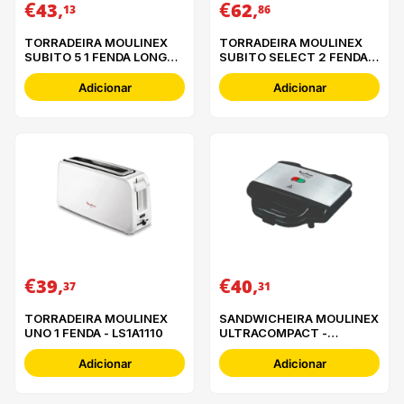
€
,
€
,
43
62
13
86
TORRADEIRA MOULINEX
TORRADEIRA MOULINEX
SUBITO 5 1 FENDA LONGA -
SUBITO SELECT 2 FENDAS
LS5S0DE0
- LS342D10
Adicionar
Adicionar
€
,
€
,
39
40
37
31
TORRADEIRA MOULINEX
SANDWICHEIRA MOULINEX
UNO 1 FENDA - LS1A1110
ULTRACOMPACT -
SM156D21
Adicionar
Adicionar