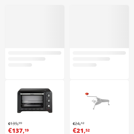
139
24
99
12
€
,
€
,
€
,
€
,
137
21
19
52