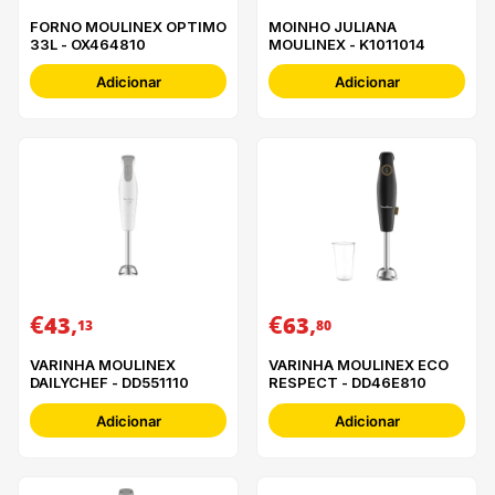
FORNO MOULINEX OPTIMO
MOINHO JULIANA
33L - OX464810
MOULINEX - K1011014
Adicionar
Adicionar
€
,
€
,
43
63
13
80
VARINHA MOULINEX
VARINHA MOULINEX ECO
DAILYCHEF - DD551110
RESPECT - DD46E810
Adicionar
Adicionar