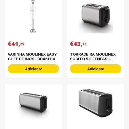
€
,
€
,
41
43
25
13
VARINHA MOULINEX EASY
TORRADEIRA MOULINEX
CHEF PÉ INOX - DD451110
SUBITO 5 2 FENDAS -
LT5S0DE0
Adicionar
Adicionar