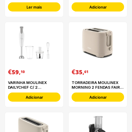
Ler mais
Adicionar
€
,
€
,
59
35
10
61
VARINHA MOULINEX
TORRADEIRA MOULINEX
DAILYCHEF C/ 2
MORNING 2 FENDAS FAIR
ACESSÓRIOS - DD553110
GREY - LT2M0B10
Adicionar
Adicionar