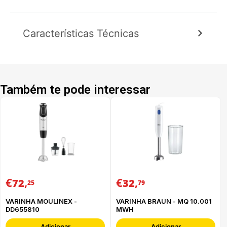
Características Técnicas
Também te pode interessar
€
,
€
,
72
32
25
79
VARINHA MOULINEX -
VARINHA BRAUN - MQ 10.001
DD655810
MWH
Adicionar
Adicionar