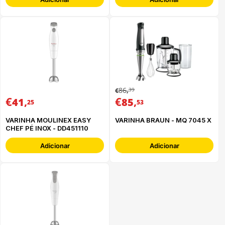
86
39
€
,
€
,
€
,
41
85
25
53
VARINHA MOULINEX EASY
VARINHA BRAUN - MQ 7045 X
CHEF PÉ INOX - DD451110
Adicionar
Adicionar