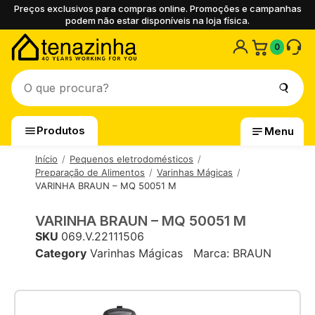
Preços exclusivos para compras online. Promoções e campanhas
podem não estar disponíveis na loja física.
0
Produtos
Menu
Início
Pequenos eletrodomésticos
Preparação de Alimentos
Varinhas Mágicas
VARINHA BRAUN – MQ 50051 M
VARINHA BRAUN – MQ 50051 M
SKU
069.V.22111506
Category
Varinhas Mágicas
Marca:
BRAUN