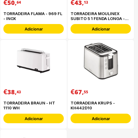
€
,
€
,
50
43
64
13
TORRADEIRA FLAMA - 969 FL
TORRADEIRA MOULINEX
- INOX
SUBITO 5 1 FENDA LONGA -
LS5S0DE0
Adicionar
Adicionar
€
,
€
,
38
67
43
55
TORRADEIRA BRAUN - HT
TORRADEIRA KRUPS -
1110 WH
KH442D10
Adicionar
Adicionar