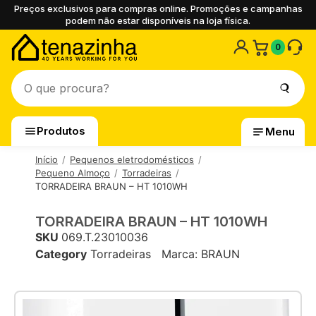
Preços exclusivos para compras online. Promoções e campanhas
podem não estar disponíveis na loja física.
0
Produtos
Menu
Início
Pequenos eletrodomésticos
Pequeno Almoço
Torradeiras
TORRADEIRA BRAUN – HT 1010WH
TORRADEIRA BRAUN – HT 1010WH
SKU
069.T.23010036
Category
Torradeiras
Marca:
BRAUN