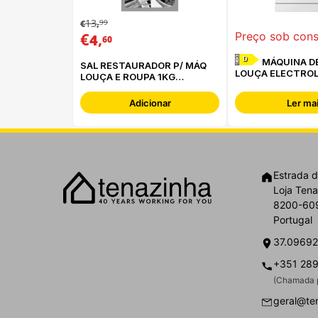
13
99
€
,
€
,
Preço sob cons
4
60
D
MÁQUINA DE
SAL RESTAURADOR P/ MÁQ
LOUÇA ELECTROL
LOUÇA E ROUPA 1KG
ESA47301SW
AEG/ZANUSSI - M3GCS200
Adicionar
Ler ma
Estrada d
Loja Tena
8200-609
Portugal
37.09692
+351 289
(Chamada p
geral@te