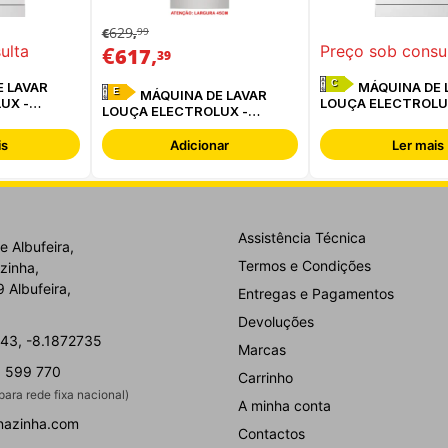
629
99
€
,
€
,
ulta
Preço sob consu
617
39
C
 LAVAR
MÁQUINA DE 
E
MÁQUINA DE LAVAR
UX -
LOUÇA ELECTROLU
LOUÇA ELECTROLUX -
ESS47400SW
ESS42220SX
is
Adicionar
Ler mais
Assistência Técnica
e Albufeira,
Termos e Condições
zinha,
 Albufeira,
Entregas e Pagamentos
Devoluções
43, -8.1872735
Marcas
 599 770
Carrinho
ara rede fixa nacional)
A minha conta
nazinha.com
Contactos