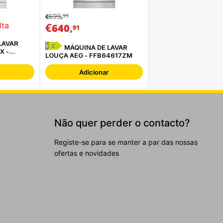
699
99
€
,
€
,
lta
640
91
LAVAR
C
MÁQUINA DE LAVAR
X -
LOUÇA AEG - FFB64617ZM
Adicionar
Não quer perder o contacto?
Registe-se para se manter a par das nossas
ofertas e novidades