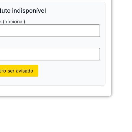
uto indisponível
 (opcional)
l
ro ser avisado