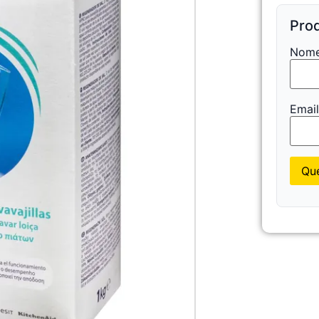
Prod
Nome
Emai
Que