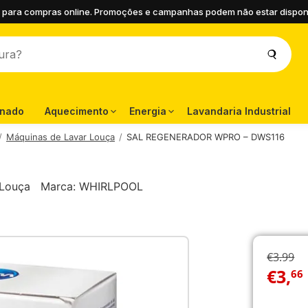
 para compras online. Promoções e campanhas podem não estar disponíve
onado
Aquecimento
Energia
Lavandaria Industrial
Máquinas de Lavar Louça
SAL REGENERADOR WPRO – DWS116
 Louça
Marca:
WHIRLPOOL
€3.99
€
3
,
66