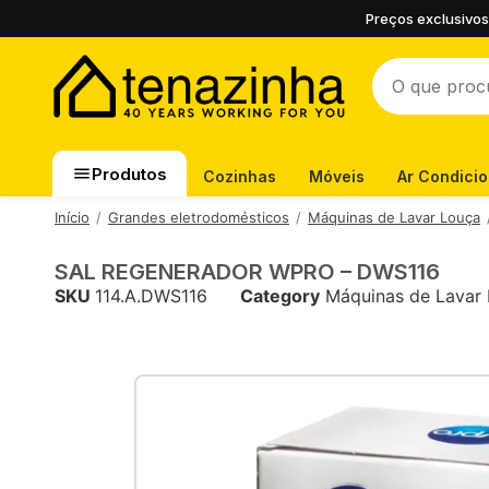
Preços exclusivos
Produtos
Cozinhas
Móveis
Ar Condici
Início
Grandes eletrodomésticos
Máquinas de Lavar Louça
SAL REGENERADOR WPRO – DWS116
SKU
114.A.DWS116
Category
Máquinas de Lavar