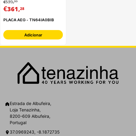
539
99
€
,
€
,
361
28
PLACA AEG - TN64IA0BIB
Adicionar
Estrada de Albufeira,
Loja Tenazinha,
8200-609 Albufeira,
Portugal
37.0969243, -8.1872735