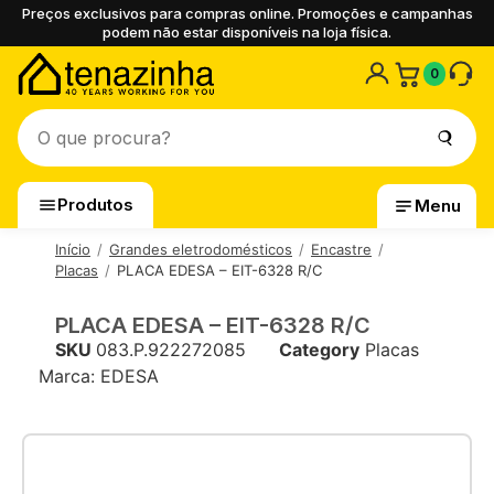
Preços exclusivos para compras online. Promoções e campanhas
podem não estar disponíveis na loja física.
0
Produtos
Menu
Início
Grandes eletrodomésticos
Encastre
Placas
PLACA EDESA – EIT-6328 R/C
PLACA EDESA – EIT-6328 R/C
SKU
083.P.922272085
Category
Placas
Marca:
EDESA