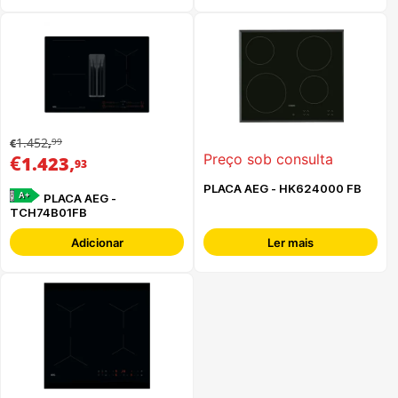
1.452
99
€
,
€
,
Preço sob consulta
1.423
93
PLACA AEG - HK624000 FB
A+
PLACA AEG -
TCH74B01FB
Adicionar
Ler mais