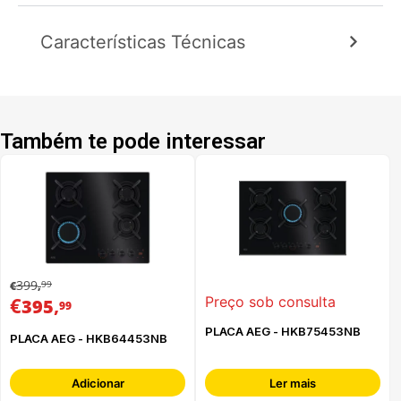
Características Técnicas
Também te pode interessar
399
99
€
,
€
,
Preço sob consulta
395
99
PLACA AEG - HKB75453NB
PLACA AEG - HKB64453NB
Adicionar
Ler mais