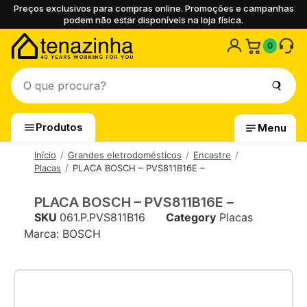
Preços exclusivos para compras online. Promoções e campanhas
podem não estar disponíveis na loja física.
0
Produtos
Menu
Início
Grandes eletrodomésticos
Encastre
Placas
PLACA BOSCH – PVS811B16E –
PLACA BOSCH – PVS811B16E –
SKU
061.P.PVS811B16
Category
Placas
Marca:
BOSCH