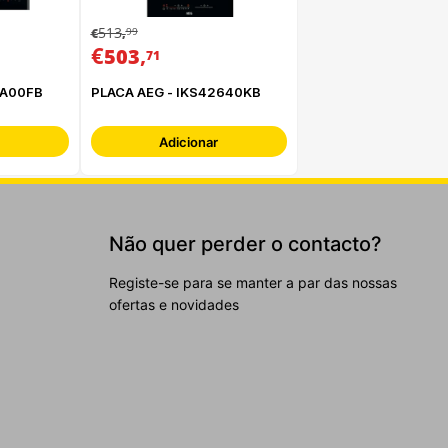
513
99
€
,
€
,
503
71
IA00FB
PLACA AEG - IKS42640KB
Adicionar
Não quer perder o contacto?
Registe-se para se manter a par das nossas
ofertas e novidades