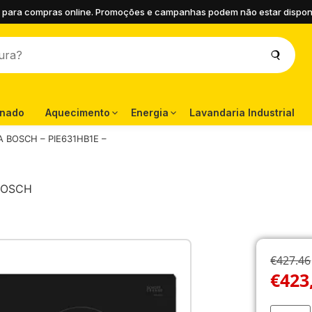
 para compras online. Promoções e campanhas podem não estar disponíve
onado
Aquecimento
Energia
Lavandaria Industrial
 BOSCH – PIE631HB1E –
BOSCH
€427.46
€
423