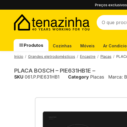
Preços exclusivos
Produtos
Cozinhas
Móveis
Ar Condici
Início
Grandes eletrodomésticos
Encastre
Placas
PLACA
PLACA BOSCH – PIE631HB1E –
SKU
061.P.PIE631HB1
Category
Placas
Marca: