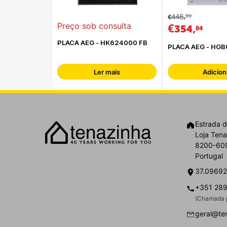
448
99
€
,
€
,
Preço sob consulta
354
04
PLACA AEG - HK624000 FB
PLACA AEG - HG
Ler mais
Adicion
Estrada d
Loja Tena
8200-609
Portugal
37.09692
+351 289
(Chamada p
geral@te