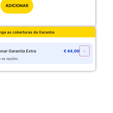
ADICIONAR
nga as coberturas da Garantia
onar
Garantia Extra
€
44,00
›
s as opções