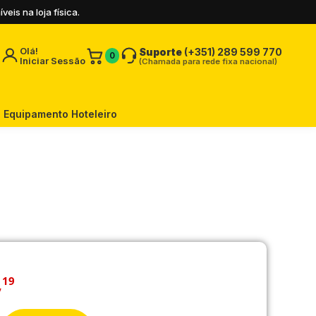
is na loja física.
Olá!
Suporte
(+351) 289 599 770
0
Iniciar Sessão
(Chamada para rede fixa nacional)
Equipamento Hoteleiro
,
19