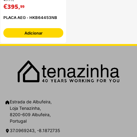
€
,
395
99
PLACA AEG - HKB64453NB
Adicionar
Estrada de Albufeira,
Loja Tenazinha,
8200-609 Albufeira,
Portugal
37.0969243, -8.1872735