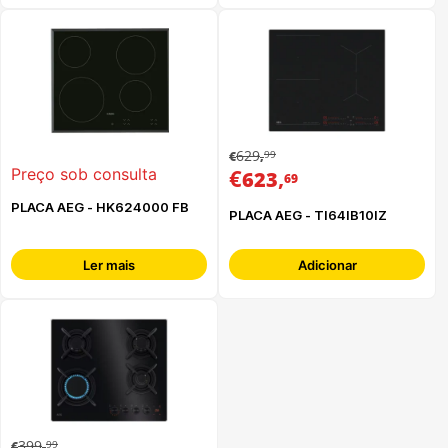
629
99
€
,
€
,
Preço sob consulta
623
69
PLACA AEG - HK624000 FB
PLACA AEG - TI64IB10IZ
Ler mais
Adicionar
399
99
€
,