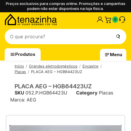
Preços exclusivos para compras online. Promoções e campanhas
podem não estar disponíveis na loja física.
0
Produtos
Menu
Início
Grandes eletrodomésticos
Encastre
Placas
PLACA AEG – HGB64423UZ
PLACA AEG – HGB64423UZ
SKU
052.P.HGB64423U
Category
Placas
Marca:
AEG