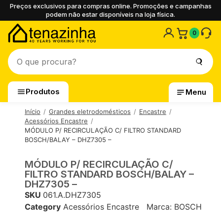
Preços exclusivos para compras online. Promoções e campanhas
podem não estar disponíveis na loja física.
0
Produtos
Menu
Início
Grandes eletrodomésticos
Encastre
Acessórios Encastre
MÓDULO P/ RECIRCULAÇÃO C/ FILTRO STANDARD
BOSCH/BALAY – DHZ7305 –
MÓDULO P/ RECIRCULAÇÃO C/
FILTRO STANDARD BOSCH/BALAY –
DHZ7305 –
SKU
061.A.DHZ7305
Category
Acessórios Encastre
Marca:
BOSCH