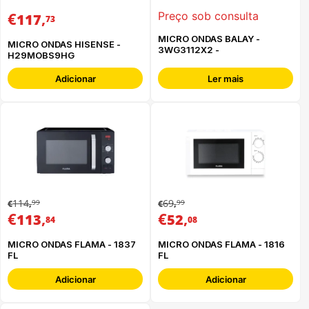
€
,
Preço sob consulta
117
73
MICRO ONDAS BALAY -
MICRO ONDAS HISENSE -
3WG3112X2 -
H29MOBS9HG
Adicionar
Ler mais
114
69
99
99
€
,
€
,
€
,
€
,
113
52
84
08
MICRO ONDAS FLAMA - 1837
MICRO ONDAS FLAMA - 1816
FL
FL
Adicionar
Adicionar