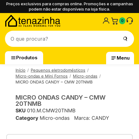
Preços exclusivos para compras online. Promoções e campanhas
podem não estar disponíveis na loja física.
0
Produtos
Menu
Início
Pequenos eletrodomésticos
Micro-ondas e Mini Fornos
Micro-ondas
MICRO ONDAS CANDY – CMW 20TNMB
MICRO ONDAS CANDY – CMW
20TNMB
SKU
010.M.CMW20TNMB
Category
Micro-ondas
Marca:
CANDY