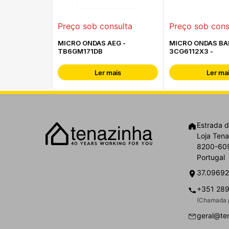
Preço sob consulta
Preço sob cons
MICRO ONDAS AEG -
MICRO ONDAS BA
TB6GM171DB
3CG6112X3 -
Ler mais
Ler ma
Estrada d
Loja Tena
8200-609
Portugal
37.09692
+351 289
(Chamada p
geral@te