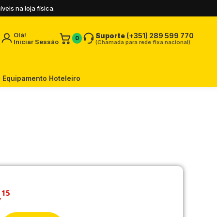
is na loja física.
Olá!
Suporte
(+351) 289 599 770
0
Iniciar Sessão
(Chamada para rede fixa nacional)
Equipamento Hoteleiro
,
15