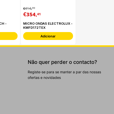
414
99
€
,
€
,
354
41
CH -
MICRO ONDAS ELECTROLUX -
KMFD172TEX
Adicionar
Não quer perder o contacto?
Registe-se para se manter a par das nossas
ofertas e novidades