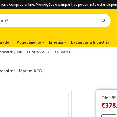
 para compras online. Promoções e campanhas podem não estar disponíve
onado
Aquecimento
Energia
Lavandaria Industrial
ncastrar
MICRO ONDAS AEG – TS5GM25EB
castrar
Marca:
AEG
€469.99
€
378