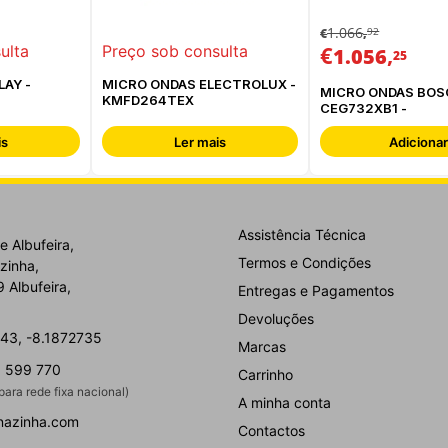
1.066
92
€
,
€
,
ulta
Preço sob consulta
1.056
25
LAY -
MICRO ONDAS ELECTROLUX -
MICRO ONDAS BOS
KMFD264TEX
CEG732XB1 -
is
Ler mais
Adicionar
Assistência Técnica
e Albufeira,
Termos e Condições
zinha,
 Albufeira,
Entregas e Pagamentos
Devoluções
43, -8.1872735
Marcas
 599 770
Carrinho
ara rede fixa nacional)
A minha conta
nazinha.com
Contactos