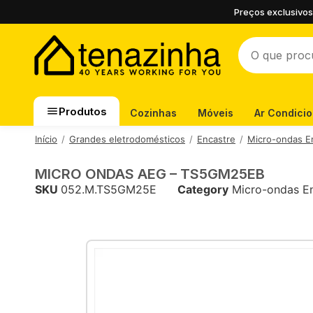
Preços exclusivos
Produtos
Cozinhas
Móveis
Ar Condici
Início
Grandes eletrodomésticos
Encastre
Micro-ondas E
MICRO ONDAS AEG – TS5GM25EB
SKU
052.M.TS5GM25E
Category
Micro-ondas En