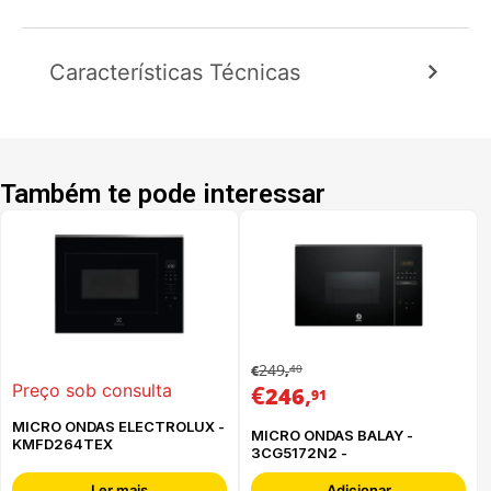
Características Técnicas
Também te pode interessar
249
40
€
,
€
,
Preço sob consulta
246
91
MICRO ONDAS ELECTROLUX -
MICRO ONDAS BALAY -
KMFD264TEX
3CG5172N2 -
Ler mais
Adicionar