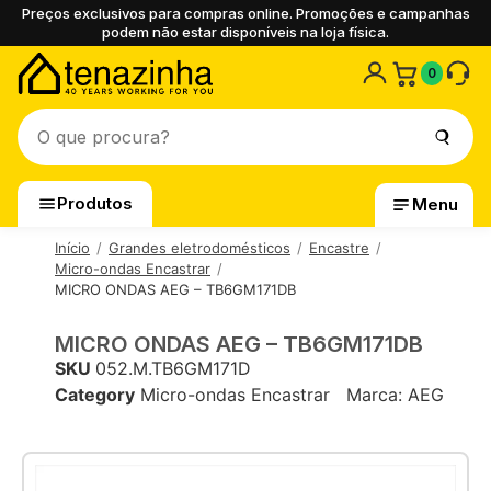
Preços exclusivos para compras online. Promoções e campanhas
podem não estar disponíveis na loja física.
0
Produtos
Menu
Início
Grandes eletrodomésticos
Encastre
Micro-ondas Encastrar
MICRO ONDAS AEG – TB6GM171DB
MICRO ONDAS AEG – TB6GM171DB
SKU
052.M.TB6GM171D
Category
Micro-ondas Encastrar
Marca:
AEG