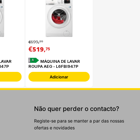
699
99
€
,
€
,
519
75
A
LAVAR
MÁQUINA DE LAVAR
147P
ROUPA AEG - L6FBI947P
Adicionar
Não quer perder o contacto?
Registe-se para se manter a par das nossas
ofertas e novidades