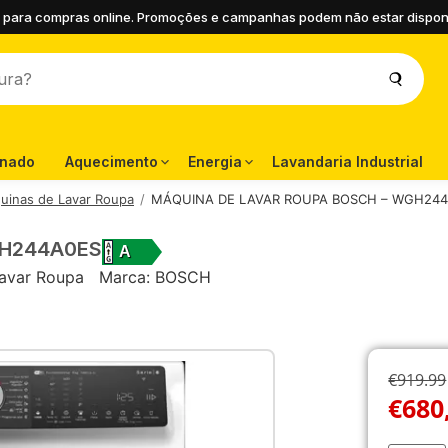
 para compras online. Promoções e campanhas podem não estar disponíve
onado
Aquecimento
Energia
Lavandaria Industrial
uinas de Lavar Roupa
MÁQUINA DE LAVAR ROUPA BOSCH – WGH24
GH244A0ES
A
avar Roupa
Marca:
BOSCH
€919.99
€
680