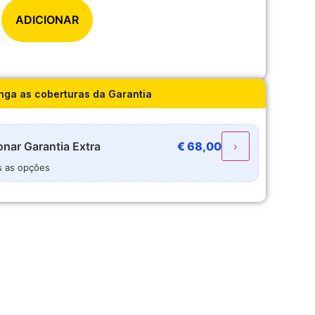
ADICIONAR
nga as coberturas da Garantia
onar
Garantia Extra
€
68,00
›
s as opções