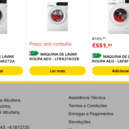
749
99
€
,
€
,
Preço sob consulta
551
01
A
MÁQUINA DE LAVAR
A
 LAVAR
MÁQUINA DE 
ROUPA AEG - LFR6214O2B
6I8272A
ROUPA AEG - L6FBI
ar
Ler mais
Adicionar
Assistência Técnica
e Albufeira,
Termos e Condições
zinha,
 Albufeira,
Entregas e Pagamentos
Devoluções
43, -8.1872735