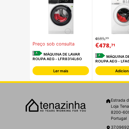
689
99
€
,
€
,
Preço sob consulta
478
71
A
MÁQUINA DE LAVAR
A
MÁQUINA DE
ROUPA AEG - LFR8314L6O
ROUPA AEG - LFA
Ler mais
Adicion
Estrada d
Loja Tena
8200-609
Portugal
37.09692