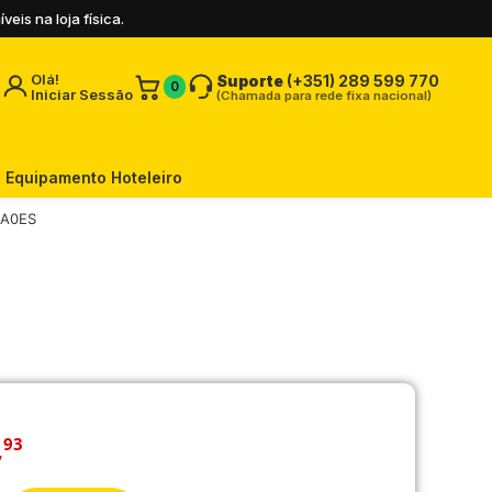
is na loja física.
Olá!
Suporte
(+351) 289 599 770
0
Iniciar Sessão
(Chamada para rede fixa nacional)
Equipamento Hoteleiro
4A0ES
,
93