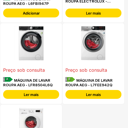
ROUPA ELECTROLUX -
ROUPA AEG - L6FBI947P
EFI6114O2B
Adicionar
Ler mais
Preço sob consulta
Preço sob consulta
A
B
MÁQUINA DE LAVAR
MÁQUINA DE LAVAR
ROUPA AEG - LFR8504L6Q
ROUPA AEG - L7FEE942Q
Ler mais
Ler mais