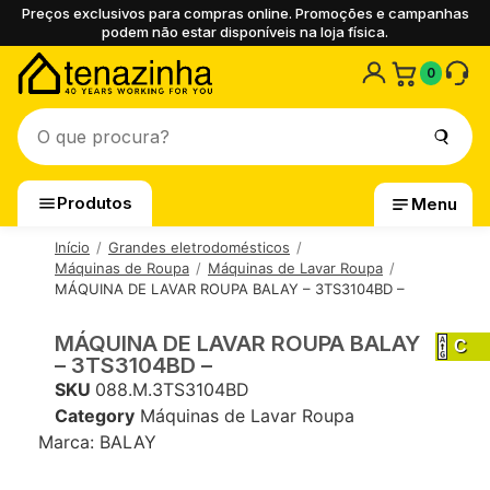
Preços exclusivos para compras online. Promoções e campanhas
podem não estar disponíveis na loja física.
0
Produtos
Menu
Início
Grandes eletrodomésticos
Máquinas de Roupa
Máquinas de Lavar Roupa
MÁQUINA DE LAVAR ROUPA BALAY – 3TS3104BD –
MÁQUINA DE LAVAR ROUPA BALAY
C
– 3TS3104BD –
SKU
088.M.3TS3104BD
Category
Máquinas de Lavar Roupa
Marca:
BALAY