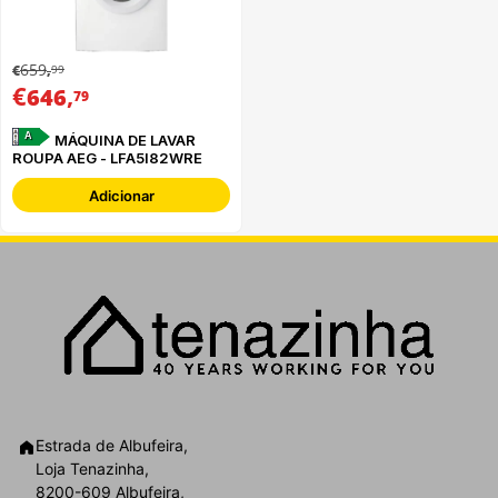
659
99
€
,
€
,
646
79
A
MÁQUINA DE LAVAR
ROUPA AEG - LFA5I82WRE
Adicionar
Estrada de Albufeira,
Loja Tenazinha,
8200-609 Albufeira,