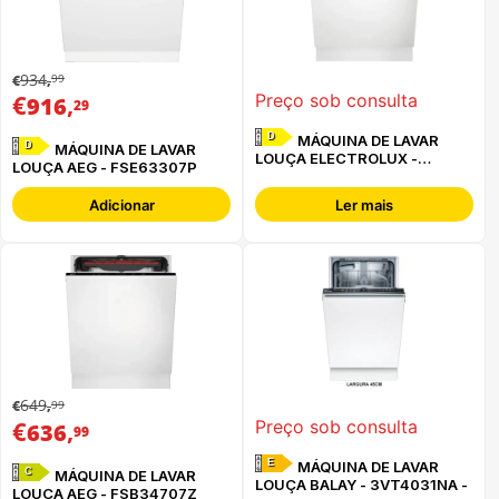
934
99
€
,
€
,
Preço sob consulta
916
29
D
MÁQUINA DE LAVAR
D
MÁQUINA DE LAVAR
LOUÇA ELECTROLUX -
LOUÇA AEG - FSE63307P
EES47310L
Adicionar
Ler mais
649
99
€
,
€
,
Preço sob consulta
636
99
E
MÁQUINA DE LAVAR
C
MÁQUINA DE LAVAR
LOUÇA BALAY - 3VT4031NA -
LOUÇA AEG - FSB34707Z