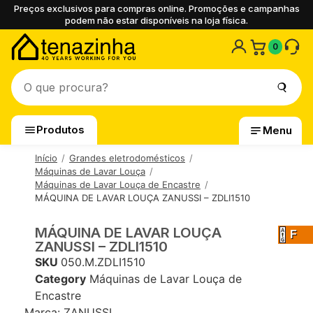
Preços exclusivos para compras online. Promoções e campanhas
podem não estar disponíveis na loja física.
0
Produtos
Menu
Início
Grandes eletrodomésticos
Máquinas de Lavar Louça
Máquinas de Lavar Louça de Encastre
MÁQUINA DE LAVAR LOUÇA ZANUSSI – ZDLI1510
MÁQUINA DE LAVAR LOUÇA
F
ZANUSSI – ZDLI1510
SKU
050.M.ZDLI1510
Category
Máquinas de Lavar Louça de
Encastre
Marca:
ZANUSSI