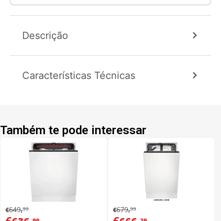
Descrição
Características Técnicas
Também te pode interessar
649
679
99
99
€
,
€
,
€
,
€
,
99
39