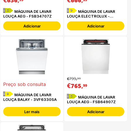
636
666
C
D
MÁQUINA DE LAVAR
MÁQUINA DE LAVAR
LOUÇA AEG - FSB34707Z
LOUÇA ELECTROLUX -
EEG62310L
Adicionar
Adicionar
799
99
€
,
€
,
Preço sob consulta
765
99
D
MÁQUINA DE LAVAR
C
MÁQUINA DE LAVAR
LOUÇA BALAY - 3VF6330SA
LOUÇA AEG - FSB64907Z
Ler mais
Adicionar