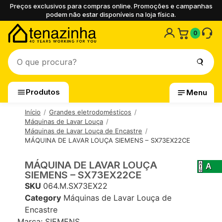
Preços exclusivos para compras online. Promoções e campanhas
podem não estar disponíveis na loja física.
0
Produtos
Menu
Início
Grandes eletrodomésticos
Máquinas de Lavar Louça
Máquinas de Lavar Louça de Encastre
MÁQUINA DE LAVAR LOUÇA SIEMENS – SX73EX22CE
MÁQUINA DE LAVAR LOUÇA
A
SIEMENS – SX73EX22CE
SKU
064.M.SX73EX22
Category
Máquinas de Lavar Louça de
Encastre
Marca:
SIEMENS