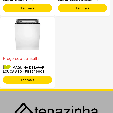
SMH4ECX28E -
EEA17200L
Ler mais
Ler mais
Preço sob consulta
C
MÁQUINA DE LAVAR
LOUÇA AEG - FSE54600Z
Ler mais