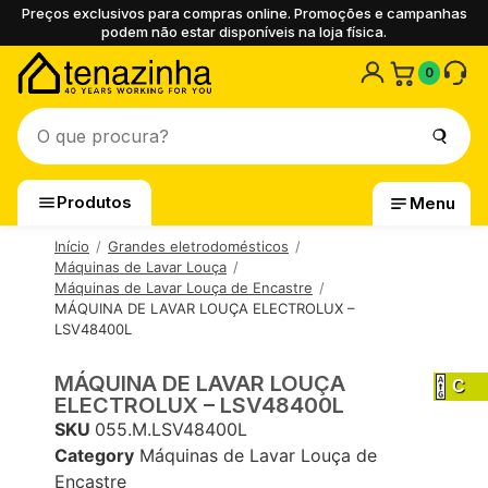
Preços exclusivos para compras online. Promoções e campanhas
podem não estar disponíveis na loja física.
0
Produtos
Menu
Início
Grandes eletrodomésticos
Máquinas de Lavar Louça
Máquinas de Lavar Louça de Encastre
MÁQUINA DE LAVAR LOUÇA ELECTROLUX –
LSV48400L
MÁQUINA DE LAVAR LOUÇA
C
ELECTROLUX – LSV48400L
SKU
055.M.LSV48400L
Category
Máquinas de Lavar Louça de
Encastre