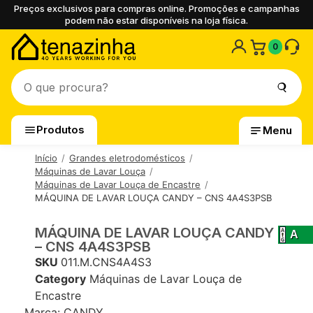
Preços exclusivos para compras online. Promoções e campanhas
podem não estar disponíveis na loja física.
0
Produtos
Menu
Início
Grandes eletrodomésticos
Máquinas de Lavar Louça
Máquinas de Lavar Louça de Encastre
MÁQUINA DE LAVAR LOUÇA CANDY – CNS 4A4S3PSB
MÁQUINA DE LAVAR LOUÇA CANDY
A
– CNS 4A4S3PSB
SKU
011.M.CNS4A4S3
Category
Máquinas de Lavar Louça de
Encastre
Marca:
CANDY