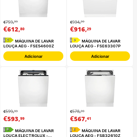
759
934
99
99
€
,
€
,
€
,
€
,
612
916
80
29
C
D
MÁQUINA DE LAVAR
MÁQUINA DE LAVAR
LOUÇA AEG - FSE54600Z
LOUÇA AEG - FSE63307P
Adicionar
Adicionar
599
578
99
99
€
,
€
,
€
,
€
,
593
567
99
41
B
E
MÁQUINA DE LAVAR
MÁQUINA DE LAVAR
LOUÇA ELECTROLUX -
LOUÇA AEG - FSB32610Z