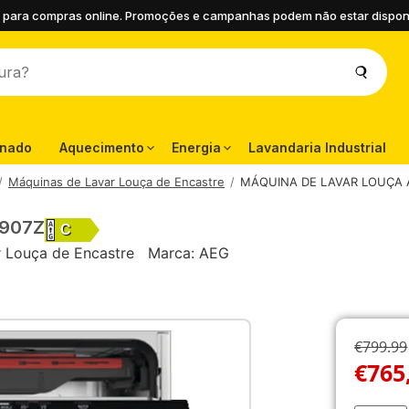
 para compras online. Promoções e campanhas podem não estar disponíve
onado
Aquecimento
Energia
Lavandaria Industrial
Máquinas de Lavar Louça de Encastre
MÁQUINA DE LAVAR LOUÇA 
4907Z
C
 Louça de Encastre
Marca:
AEG
€799.99
€
765