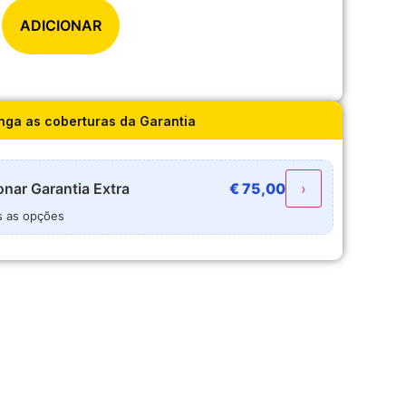
ADICIONAR
nga as coberturas da Garantia
onar
Garantia Extra
€
75,00
›
s as opções