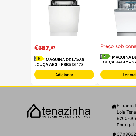
€
,
Preço sob cons
687
67
B
MÁQUINA DE
D
MÁQUINA DE LAVAR
LOUÇA BALAY - 
LOUÇA AEG - FSB53617Z
Adicionar
Ler ma
Estrada d
Loja Tena
8200-609
Portugal
37.09692