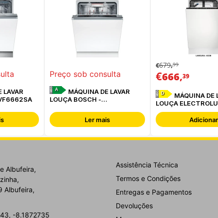
679
99
€
,
€
,
ulta
Preço sob consulta
666
39
A
 LAVAR
MÁQUINA DE LAVAR
D
MÁQUINA DE 
3VF6662SA
LOUÇA BOSCH -
LOUÇA ELECTROLU
SMD8TCX04E -
EEG62310L
is
Ler mais
Adicionar
Assistência Técnica
e Albufeira,
Termos e Condições
zinha,
 Albufeira,
Entregas e Pagamentos
Devoluções
43, -8.1872735