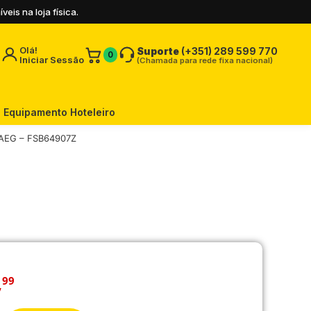
is na loja física.
Olá!
Suporte
(+351) 289 599 770
0
Iniciar Sessão
(Chamada para rede fixa nacional)
Equipamento Hoteleiro
AEG – FSB64907Z
,
99