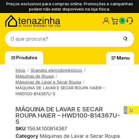
Preços exclusivos para compras online. Promoções e campanhas
podem não estar disponíveis na loja física.
0
Produtos
Menu
Início
Grandes eletrodomésticos
Máquinas de Roupa
Máquinas de Lavar e Secar Roupa
MÁQUINA DE LAVAR E SECAR ROUPA HAIER –
HWD100-B14367U-S
MÁQUINA DE LAVAR E SECAR
D
ROUPA HAIER – HWD100-B14367U-
S
SKU
156.M.100B14367
Category
Máquinas de Lavar e Secar Roupa