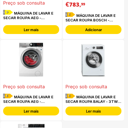
€
,
Preço sob consulta
783
99
D
MÁQUINA DE LAVAR E
E
MÁQUINA DE LAVAR E
SECAR ROUPA AEG -
SECAR ROUPA BOSCH -
LWR7396O4B
WNA1341XES -
Ler mais
Adicionar
Preço sob consulta
Preço sob consulta
E
E
MÁQUINA DE LAVAR E
MÁQUINA DE LAVAR E
SECAR ROUPA AEG -
SECAR ROUPA BALAY - 3TW
L7WEE962
094B
Ler mais
Ler mais