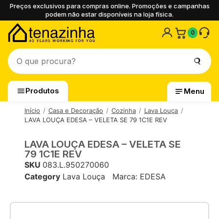
Preços exclusivos para compras online. Promoções e campanhas
podem não estar disponíveis na loja física.
0
Produtos
Menu
Início
Casa e Decoração
Cozinha
Lava Louça
LAVA LOUÇA EDESA – VELETA SE 79 1C1E REV
LAVA LOUÇA EDESA – VELETA SE
79 1C1E REV
SKU
083.L.950270060
Category
Lava Louça
Marca:
EDESA