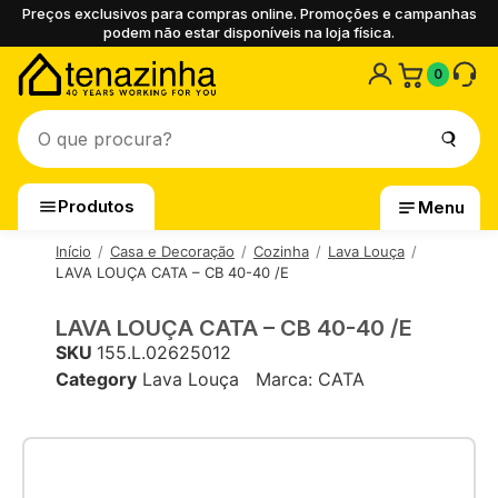
Preços exclusivos para compras online. Promoções e campanhas
podem não estar disponíveis na loja física.
0
Produtos
Menu
Início
Casa e Decoração
Cozinha
Lava Louça
LAVA LOUÇA CATA – CB 40-40 /E
LAVA LOUÇA CATA – CB 40-40 /E
SKU
155.L.02625012
Category
Lava Louça
Marca:
CATA