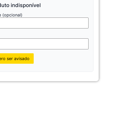
uto indisponível
 (opcional)
l
ro ser avisado