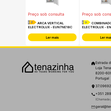
Preço sob consulta
Preço sob cons
E
D
ARCA VERTICAL
COMBINAD
ELECTROLUX - EUN7NE18C
ELECTROLUX - E
Ler mais
Ler ma
Estrada d
Loja Tena
8200-609
Portugal
37.09692
+351 289
(Chamada p
geral@te