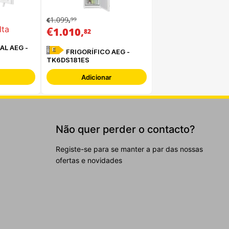
1.099
99
€
,
€
,
lta
1.010
82
AL AEG -
E
FRIGORÍFICO AEG -
TK6DS181ES
Adicionar
Não quer perder o contacto?
Registe-se para se manter a par das nossas
ofertas e novidades