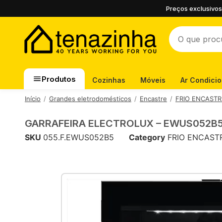
Preços exclusivos
Produtos
Cozinhas
Móveis
Ar Condici
Início
Grandes eletrodomésticos
Encastre
FRIO ENCASTR
GARRAFEIRA ELECTROLUX – EWUS052B
SKU
055.F.EWUS052B5
Category
FRIO ENCAST