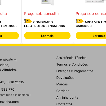
ulta
Preço sob consulta
Preço sob consu
E
E
O
COMBINADO
ARCA VERTIC
NT6MD19S3
ELECTROLUX - LNS5LE18S
OAB6I82EF
is
Ler mais
Ler mais
Assistência Técnica
e Albufeira,
Termos e Condições
zinha,
 Albufeira,
Entregas e Pagamentos
Devoluções
43, -8.1872735
Marcas
 599 770
Carrinho
ara rede fixa nacional)
A minha conta
nazinha.com
Contactos