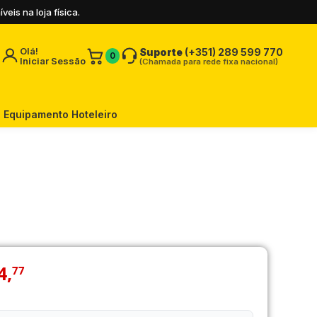
is na loja física.
Olá!
Suporte
(+351) 289 599 770
0
Iniciar Sessão
(Chamada para rede fixa nacional)
Equipamento Hoteleiro
4
,
77