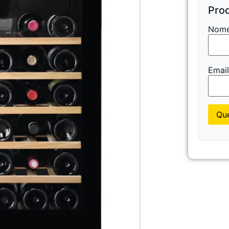
Prod
Nome
Emai
Que