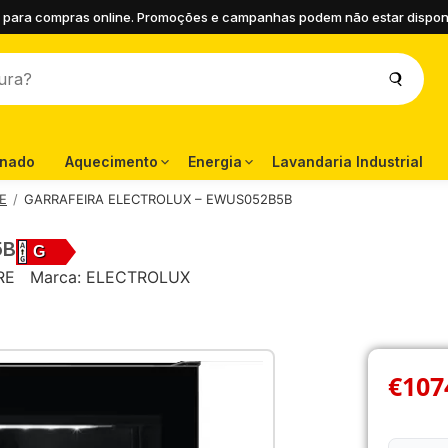
 para compras online. Promoções e campanhas podem não estar disponíve
onado
Aquecimento
Energia
Lavandaria Industrial
E
GARRAFEIRA ELECTROLUX – EWUS052B5B
5B
G
RE
Marca:
ELECTROLUX
€
107