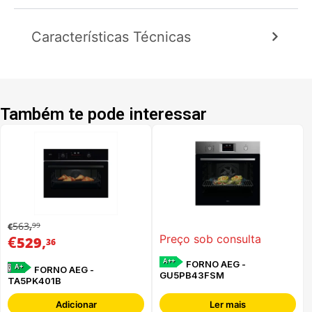
Características Técnicas
Também te pode interessar
563
99
€
,
€
,
Preço sob consulta
529
36
A++
FORNO AEG -
A+
FORNO AEG -
GU5PB43FSM
TA5PK401B
Adicionar
Ler mais