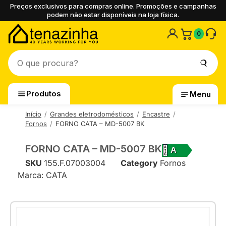
Preços exclusivos para compras online. Promoções e campanhas
podem não estar disponíveis na loja física.
0
Produtos
Menu
Início
Grandes eletrodomésticos
Encastre
Fornos
FORNO CATA – MD-5007 BK
FORNO CATA – MD-5007 BK
A
SKU
155.F.07003004
Category
Fornos
Marca:
CATA