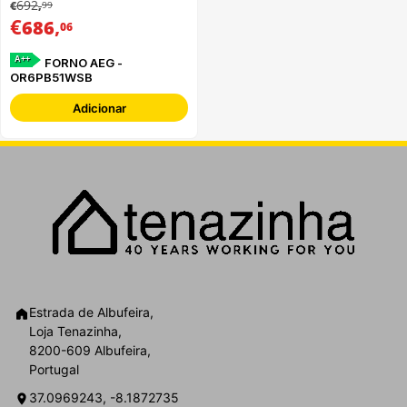
692
99
€
,
€
,
686
06
A++
FORNO AEG -
OR6PB51WSB
Adicionar
Estrada de Albufeira,
Loja Tenazinha,
8200-609 Albufeira,
Portugal
37.0969243, -8.1872735