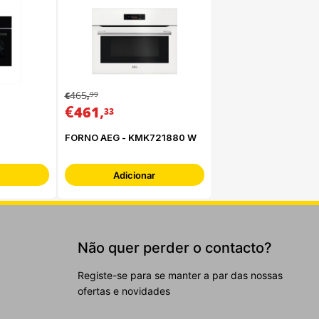
465
99
€
,
€
,
461
33
FORNO AEG - KMK721880 W
Adicionar
Não quer perder o contacto?
Registe-se para se manter a par das nossas
ofertas e novidades