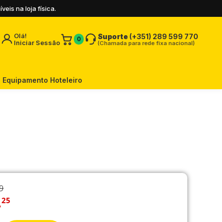
is na loja física.
Olá!
Suporte
(+351) 289 599 770
0
Iniciar Sessão
(Chamada para rede fixa nacional)
Equipamento Hoteleiro
9
,
25