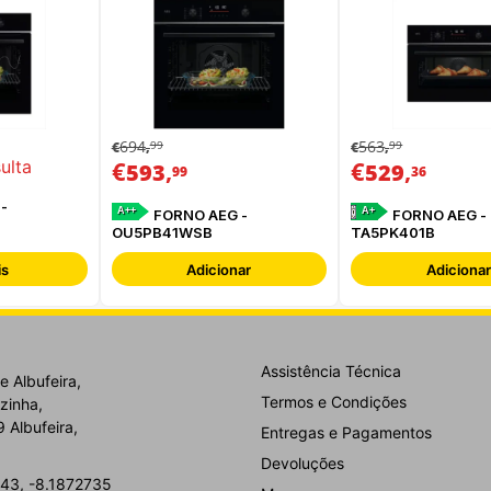
694
563
99
99
€
,
€
,
€
,
€
,
ulta
593
529
99
36
-
A++
A+
FORNO AEG -
FORNO AEG -
OU5PB41WSB
TA5PK401B
is
Adicionar
Adicionar
Assistência Técnica
e Albufeira,
Termos e Condições
zinha,
 Albufeira,
Entregas e Pagamentos
Devoluções
43, -8.1872735