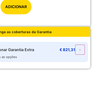
ADICIONAR
nga as coberturas da Garantia
onar
Garantia Extra
€
821,31
›
s as opções