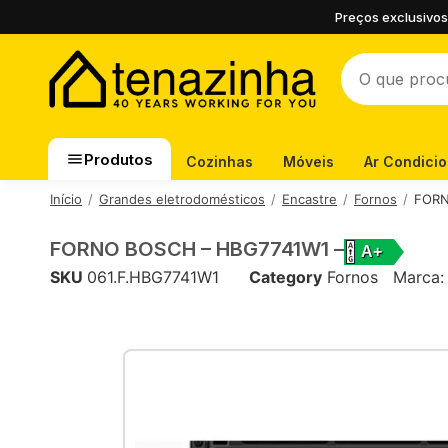
Preços exclusivos
Produtos
Cozinhas
Móveis
Ar Condici
Início
Grandes eletrodomésticos
Encastre
Fornos
FORN
FORNO BOSCH – HBG7741W1 –
A+
SKU
061.F.HBG7741W1
Category
Fornos
Marca