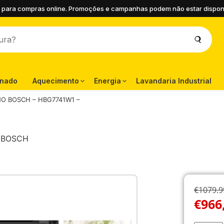
 para compras online. Promoções e campanhas podem não estar disponíve
onado
Aquecimento
Energia
Lavandaria Industrial
O BOSCH – HBG7741W1 –
:
BOSCH
€1079.9
€
966