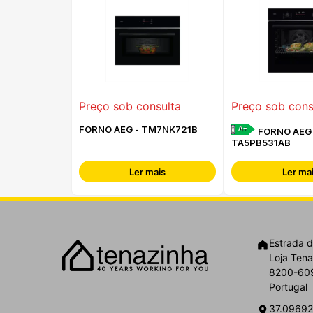
Preço sob consulta
Preço sob cons
FORNO AEG - TM7NK721B
A+
FORNO AEG 
TA5PB531AB
Ler mais
Ler ma
Estrada d
Loja Tena
8200-609
Portugal
37.09692