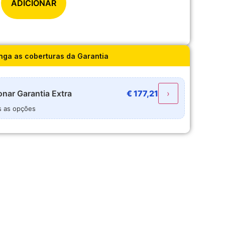
ADICIONAR
nga as coberturas da Garantia
onar
Garantia Extra
€
177,21
›
s as opções