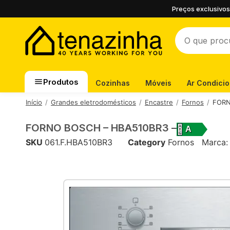
Preços exclusivos
Produtos
Cozinhas
Móveis
Ar Condici
Início
Grandes eletrodomésticos
Encastre
Fornos
FORN
FORNO BOSCH – HBA510BR3 –
A
SKU
061.F.HBA510BR3
Category
Fornos
Marca