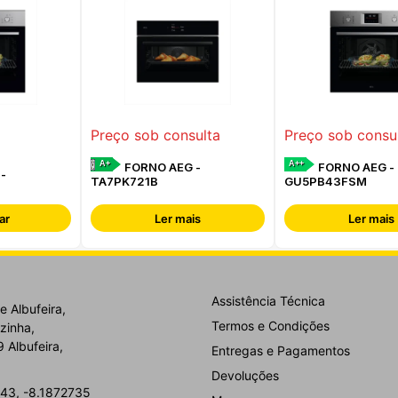
Preço sob consulta
Preço sob consu
A+
A++
FORNO AEG -
FORNO AEG -
-
TA7PK721B
GU5PB43FSM
ar
Ler mais
Ler mais
Assistência Técnica
e Albufeira,
Termos e Condições
zinha,
 Albufeira,
Entregas e Pagamentos
Devoluções
43, -8.1872735