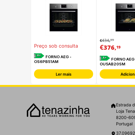
434
99
€
,
€
,
Preço sob consulta
376
19
A+
FORNO AEG -
A+
FORNO AEG 
OS6PB51AM
OU5AB20SM
Ler mais
Adicion
Estrada d
Loja Tena
8200-609
Portugal
37.09692