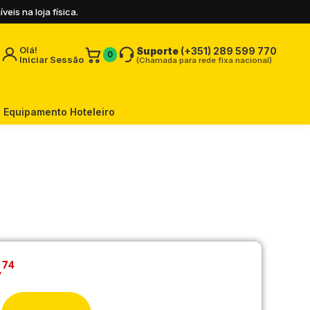
is na loja física.
Olá!
Suporte
(+351) 289 599 770
0
Iniciar Sessão
(Chamada para rede fixa nacional)
Equipamento Hoteleiro
,
74