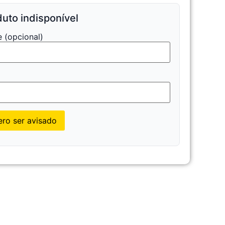
uto indisponível
 (opcional)
l
ro ser avisado