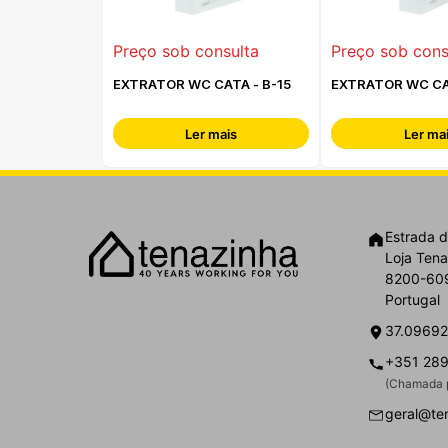
Preço sob consulta
Preço sob cons
EXTRATOR WC CATA - B-15
EXTRATOR WC CA
Ler mais
Ler ma
Estrada d
Loja Tena
8200-609
Portugal
37.09692
+351 289
(Chamada p
geral@te