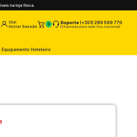
is na loja física.
Olá!
Suporte
(+351) 289 599 770
0
Iniciar Sessão
(Chamada para rede fixa nacional)
Equipamento Hoteleiro
3