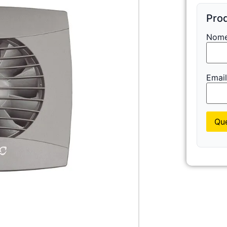
Prod
Nome
Emai
Que