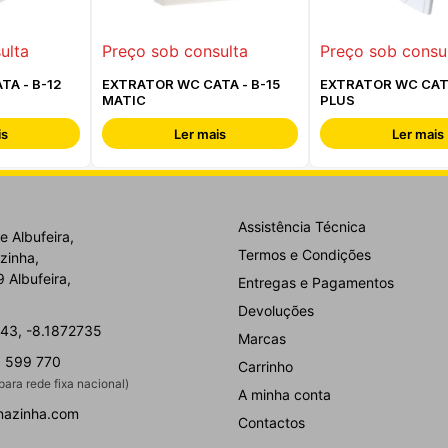
ulta
Preço sob consulta
Preço sob consu
TA - B-12
EXTRATOR WC CATA - B-15
EXTRATOR WC CATA
MATIC
PLUS
is
Ler mais
Ler mais
Assistência Técnica
e Albufeira,
Termos e Condições
zinha,
 Albufeira,
Entregas e Pagamentos
Devoluções
43, -8.1872735
Marcas
 599 770
Carrinho
ara rede fixa nacional)
A minha conta
nazinha.com
Contactos