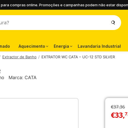
 para compras online. Promoções e campanhas podem não estar disponíve
onado
Aquecimento
Energia
Lavandaria Industrial
Extractor de Banho
EXTRATOR WC CATA – UC-12 STD SILVER
R
ho
Marca:
CATA
€37.36
€
33
,
7