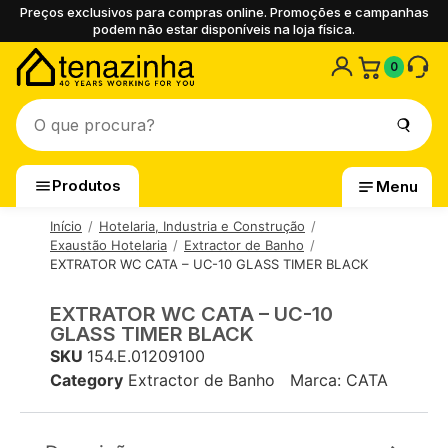
Preços exclusivos para compras online. Promoções e campanhas
podem não estar disponíveis na loja física.
0
Produtos
Menu
Início
Hotelaria, Industria e Construção
Exaustão Hotelaria
Extractor de Banho
EXTRATOR WC CATA – UC-10 GLASS TIMER BLACK
EXTRATOR WC CATA – UC-10
GLASS TIMER BLACK
SKU
154.E.01209100
Category
Extractor de Banho
Marca:
CATA