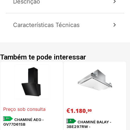
Descrição
Características Técnicas
Também te pode interessar
€
,
Preço sob consulta
1.180
00
A+
CHAMINÉ AEG -
A
CHAMINÉ BALAY -
GV77D61SB
3BE297RW -