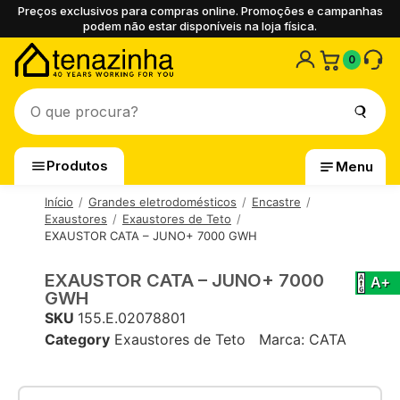
Preços exclusivos para compras online. Promoções e campanhas
podem não estar disponíveis na loja física.
0
Produtos
Menu
Início
Grandes eletrodomésticos
Encastre
Exaustores
Exaustores de Teto
EXAUSTOR CATA – JUNO+ 7000 GWH
EXAUSTOR CATA – JUNO+ 7000
A+
GWH
SKU
155.E.02078801
Category
Exaustores de Teto
Marca:
CATA