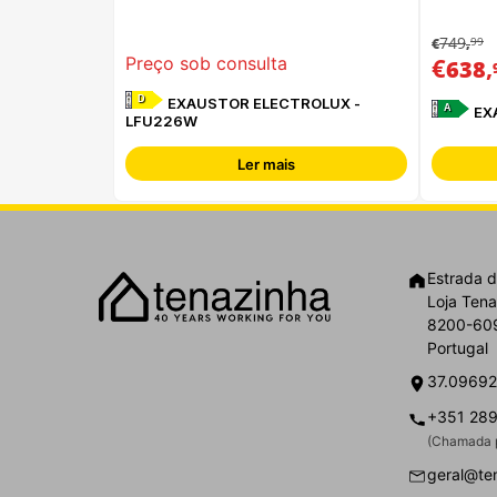
749
99
€
,
€
,
Preço sob consulta
638
D
EXAUSTOR ELECTROLUX -
A
EX
LFU226W
Ler mais
Estrada d
Loja Tena
8200-609
Portugal
37.09692
+351 289
(Chamada p
geral@te