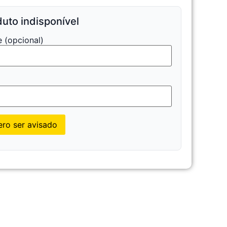
uto indisponível
 (opcional)
l
ro ser avisado