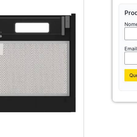
Prod
Nome
Emai
Que