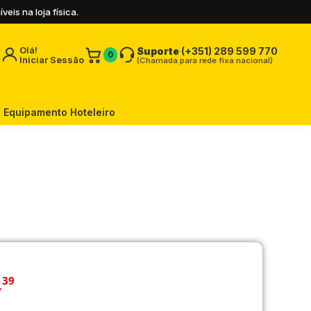
is na loja física.
Olá!
Suporte
(+351) 289 599 770
0
Iniciar Sessão
(Chamada para rede fixa nacional)
Equipamento Hoteleiro
,
39