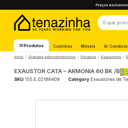
Preços exclusivos
Produtos
Cozinhas
Móveis
Ar Condici
Início
Grandes eletrodomésticos
Encastre
Exaustores
E
EXAUSTOR CATA – ARMONIA 60 BK /B
SKU
155.E.02186409
Category
Exaustores de Te