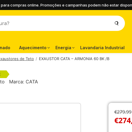
 para compras online. Promoções e campanhas podem não estar disponíve
onado
Aquecimento
Energia
Lavandaria Industrial
xaustores de Teto
EXAUSTOR CATA – ARMONIA 60 BK /B
C
to
Marca:
CATA
€279.99
€
274