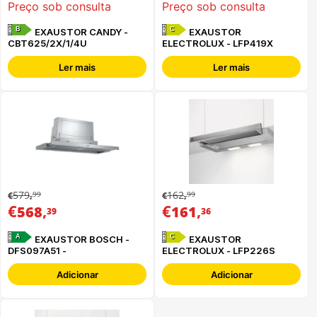
Preço sob consulta
Preço sob consulta
B
C
EXAUSTOR CANDY -
EXAUSTOR
CBT625/2X/1/4U
ELECTROLUX - LFP419X
Ler mais
Ler mais
579
162
99
99
€
,
€
,
€
,
€
,
568
161
39
36
A
C
EXAUSTOR BOSCH -
EXAUSTOR
DFS097A51 -
ELECTROLUX - LFP226S
Adicionar
Adicionar