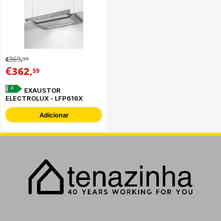
369
99
€
,
€
,
362
59
A
EXAUSTOR
ELECTROLUX - LFP616X
Adicionar