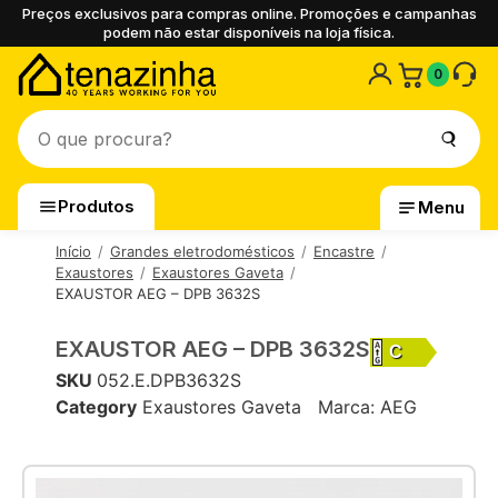
Preços exclusivos para compras online. Promoções e campanhas
podem não estar disponíveis na loja física.
0
Produtos
Menu
Início
Grandes eletrodomésticos
Encastre
Exaustores
Exaustores Gaveta
EXAUSTOR AEG – DPB 3632S
EXAUSTOR AEG – DPB 3632S
C
SKU
052.E.DPB3632S
Category
Exaustores Gaveta
Marca:
AEG