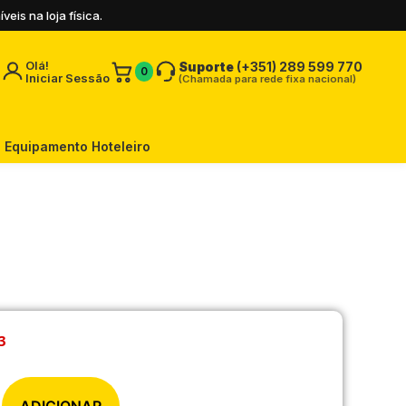
is na loja física.
Olá!
Suporte
(+351) 289 599 770
0
Iniciar Sessão
(Chamada para rede fixa nacional)
Equipamento Hoteleiro
3