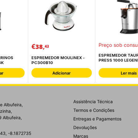
€
,
Preço sob consu
38
43
ESPREMEDOR TAU
TRINOS
ESPREMEDOR MOULINEX -
PRESS 1000 LEGEN
BK
PC300B10
924.269
ar
Adicionar
Ler mais
Assistência Técnica
e Albufeira,
Termos e Condições
zinha,
 Albufeira,
Entregas e Pagamentos
Devoluções
43, -8.1872735
Marcas