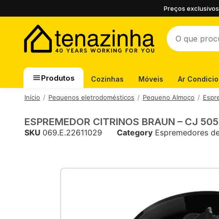
Preços exclusivos
Produtos
Cozinhas
Móveis
Ar Condici
Início
Pequenos eletrodomésticos
Pequeno Almoço
Espr
ESPREMEDOR CITRINOS BRAUN – CJ 505
SKU
069.E.22611029
Category
Espremedores de