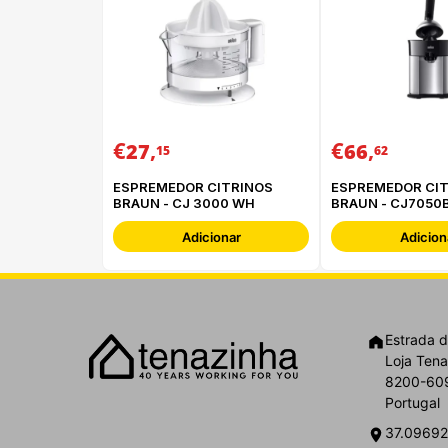
€
,
€
,
27
66
15
62
ESPREMEDOR CITRINOS
ESPREMEDOR CI
BRAUN - CJ 3000 WH
BRAUN - CJ7050
Adicionar
Adicion
Estrada d
Loja Tena
8200-609
Portugal
37.09692