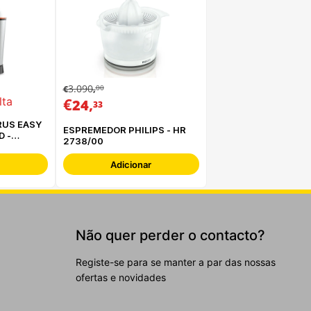
3.090
00
€
,
€
,
lta
24
33
RUS EASY
ESPREMEDOR PHILIPS - HR
D -
2738/00
Adicionar
Não quer perder o contacto?
Registe-se para se manter a par das nossas
ofertas e novidades