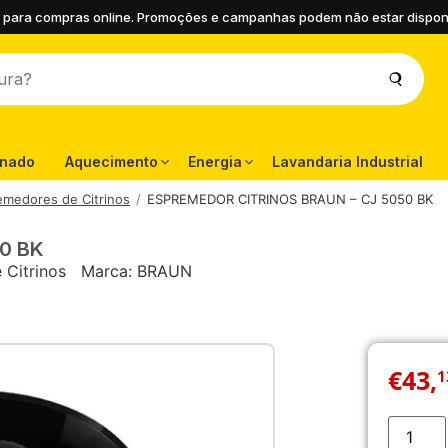
 para compras online. Promoções e campanhas podem não estar disponíve
onado
Aquecimento
Energia
Lavandaria Industrial
emedores de Citrinos
ESPREMEDOR CITRINOS BRAUN – CJ 5050 BK
0 BK
 Citrinos
Marca:
BRAUN
€
43
,
1