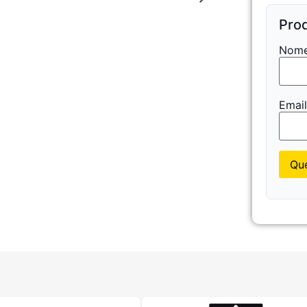
Prod
Nome
Emai
Que