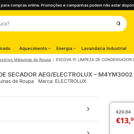
 para compras online. Promoções e campanhas podem não estar disponíve
onado
Aquecimento
Energia
Lavandaria Industrial
ssórios Máquinas de Roupa
ESCOVA P/ LIMPEZA DE CONDENSADOR
 DE SECADOR AEG/ELECTROLUX – M4YM3002
uinas de Roupa
Marca:
ELECTROLUX
€20.84
€
13
,
0