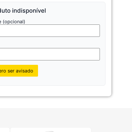
uto indisponível
 (opcional)
l
ro ser avisado