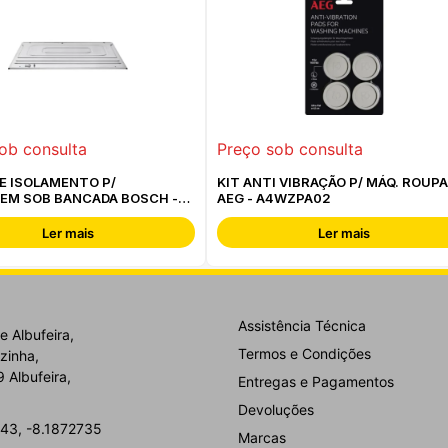
ob consulta
Preço sob consulta
E ISOLAMENTO P/
KIT ANTI VIBRAÇÃO P/ MÁQ. ROUPA
EM SOB BANCADA BOSCH -
AEG - A4WZPA02
30 -
Ler mais
Ler mais
Assistência Técnica
e Albufeira,
Termos e Condições
zinha,
 Albufeira,
Entregas e Pagamentos
Devoluções
43, -8.1872735
Marcas