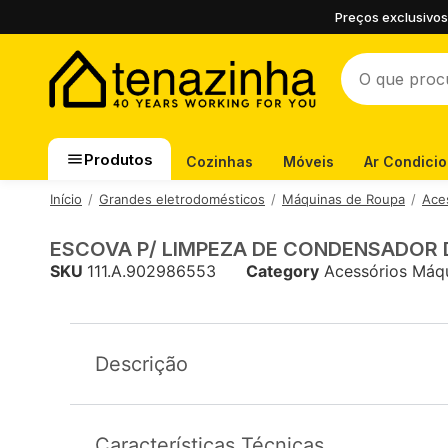
Preços exclusivos
Produtos
Cozinhas
Móveis
Ar Condici
Início
Grandes eletrodomésticos
Máquinas de Roupa
Ace
ESCOVA P/ LIMPEZA DE CONDENSADOR
SKU
111.A.902986553
Category
Acessórios Máq
Descrição
Características Técnicas