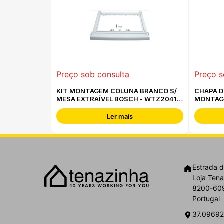
Preço sob consulta
Preço s
KIT MONTAGEM COLUNA BRANCO S/
CHAPA D
MESA EXTRAÍVEL BOSCH - WTZ20410
MONTAG
-
WMZ204
Ler mais
Estrada d
Loja Tena
8200-609
Portugal
37.09692