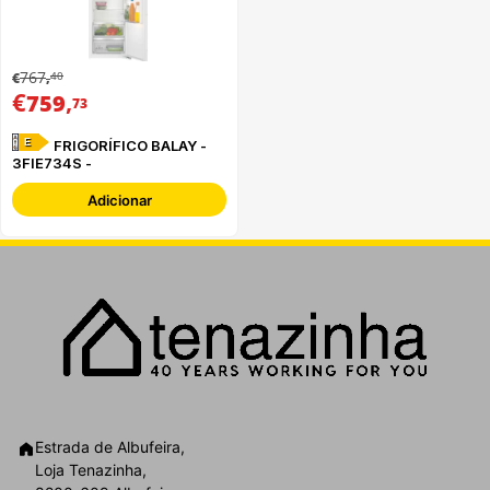
767
40
€
,
€
,
759
73
E
FRIGORÍFICO BALAY -
3FIE734S -
Adicionar
Estrada de Albufeira,
Loja Tenazinha,