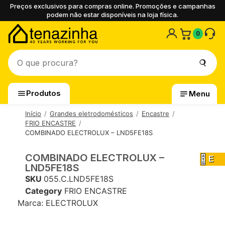
Preços exclusivos para compras online. Promoções e campanhas
podem não estar disponíveis na loja física.
0
Produtos
Menu
Início
Grandes eletrodomésticos
Encastre
FRIO ENCASTRE
COMBINADO ELECTROLUX – LND5FE18S
COMBINADO ELECTROLUX –
E
LND5FE18S
SKU
055.C.LND5FE18S
Category
FRIO ENCASTRE
Marca:
ELECTROLUX