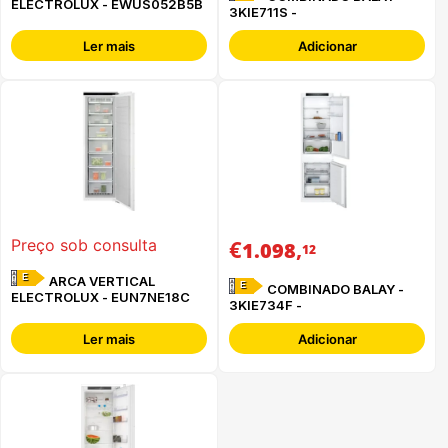
ELECTROLUX - EWUS052B5B
3KIE711S -
Ler mais
Adicionar
€
,
Preço sob consulta
1.098
12
E
ARCA VERTICAL
E
COMBINADO BALAY -
ELECTROLUX - EUN7NE18C
3KIE734F -
Ler mais
Adicionar