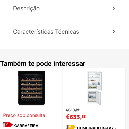
Descrição
Características Técnicas
Também te pode interessar
640
23
€
,
€
,
Preço sob consulta
633
83
G
GARRAFEIRA
E
COMBINADO BALAY -