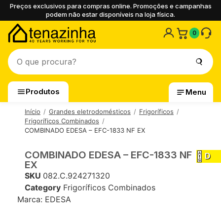
Preços exclusivos para compras online. Promoções e campanhas
podem não estar disponíveis na loja física.
0
Produtos
Menu
Início
Grandes eletrodomésticos
Frigoríficos
Frigoríficos Combinados
COMBINADO EDESA – EFC-1833 NF EX
COMBINADO EDESA – EFC-1833 NF
D
EX
SKU
082.C.924271320
Category
Frigoríficos Combinados
Marca:
EDESA