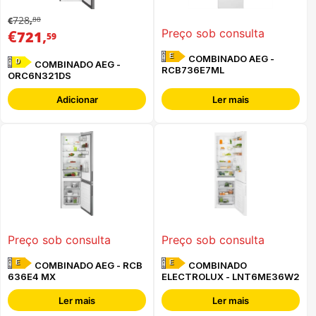
728
88
€
,
€
,
Preço sob consulta
721
59
E
COMBINADO AEG -
D
COMBINADO AEG -
RCB736E7ML
ORC6N321DS
Adicionar
Ler mais
Preço sob consulta
Preço sob consulta
E
E
COMBINADO AEG - RCB
COMBINADO
636E4 MX
ELECTROLUX - LNT6ME36W2
Ler mais
Ler mais