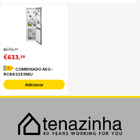
639
99
€
,
€
,
633
59
E
COMBINADO AEG -
RCB632E9MU
Adicionar