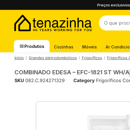
Preços exclusivos
Produtos
Cozinhas
Móveis
Ar Condici
Início
Grandes eletrodomésticos
Frigoríficos
Frigoríficos
COMBINADO EDESA – EFC-1821 ST WH/A
SKU
082.C.924271329
Category
Frigoríficos C