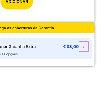
ADICIONAR
nga as coberturas da Garantia
onar
Garantia Extra
€
33,00
›
s as opções