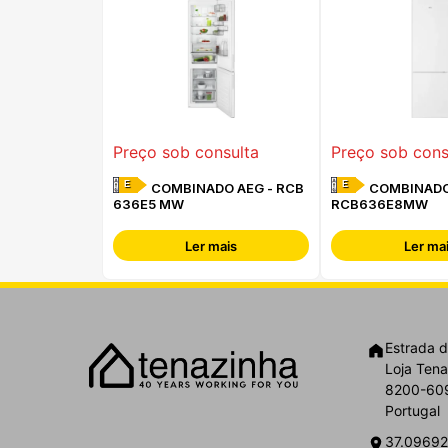
Preço sob consulta
Preço sob cons
E
E
COMBINADO AEG - RCB
COMBINADO
636E5 MW
RCB636E8MW
Ler mais
Ler ma
Estrada d
Loja Tena
8200-609
Portugal
37.09692