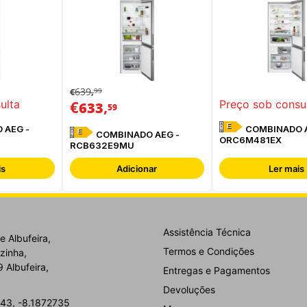
639
99
€
,
€
,
ulta
Preço sob consu
633
59
E
 AEG -
COMBINADO A
E
COMBINADO AEG -
ORC6M481EX
RCB632E9MU
is
Adicionar
Ler mais
Assistência Técnica
e Albufeira,
Termos e Condições
zinha,
 Albufeira,
Entregas e Pagamentos
Devoluções
43, -8.1872735