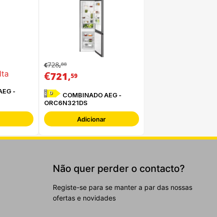
728
88
€
,
€
,
lta
721
59
EG -
D
COMBINADO AEG -
ORC6N321DS
Adicionar
Não quer perder o contacto?
Registe-se para se manter a par das nossas
ofertas e novidades