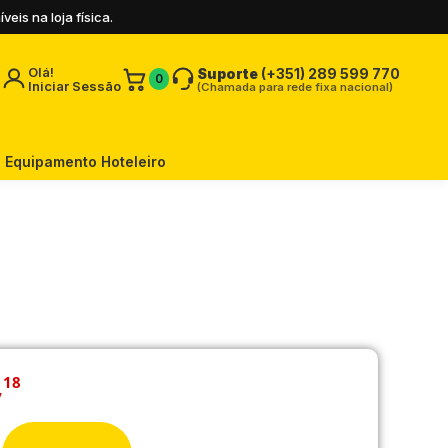
is na loja física.
Olá!
Suporte
(+351) 289 599 770
0
Iniciar Sessão
(Chamada para rede fixa nacional)
Equipamento Hoteleiro
,
18