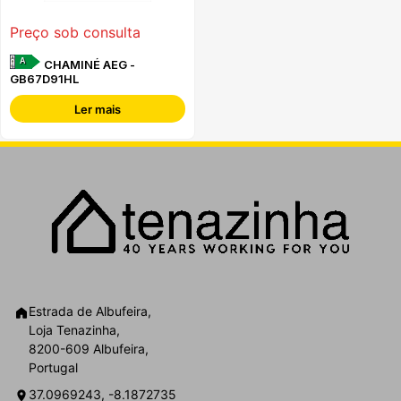
Preço sob consulta
A
CHAMINÉ AEG -
GB67D91HL
Ler mais
Estrada de Albufeira,
Loja Tenazinha,
8200-609 Albufeira,
Portugal
37.0969243, -8.1872735