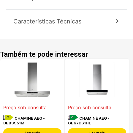
Características Técnicas
Também te pode interessar
Preço sob consulta
Preço sob consulta
C
A
CHAMINÉ AEG -
CHAMINÉ AEG -
DBB3951M
GB67D61HL
Ler mais
Ler mais