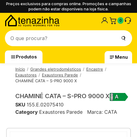
Preços exclusivos para compras online. Promoções e campanhas
podem não estar disponíveis na loja física.
0
Produtos
Menu
Início
Grandes eletrodomésticos
Encastre
Exaustores
Exaustores Parede
CHAMINÉ CATA – S-PRO 9000 X
CHAMINÉ CATA – S-PRO 9000 X
A
SKU
155.E.02075410
Category
Exaustores Parede
Marca:
CATA