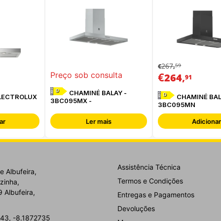
267
59
€
,
€
,
Preço sob consulta
264
91
D
CHAMINÉ BALAY -
D
LECTROLUX
CHAMINÉ BAL
3BC095MX -
3BC095MN
ar
Ler mais
Adicionar
Assistência Técnica
e Albufeira,
Termos e Condições
zinha,
 Albufeira,
Entregas e Pagamentos
Devoluções
43, -8.1872735