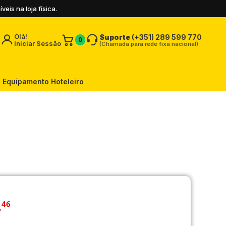
is na loja física.
Olá!
Suporte
(+351) 289 599 770
0
Iniciar Sessão
(Chamada para rede fixa nacional)
Equipamento Hoteleiro
,
46