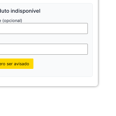
uto indisponível
 (opcional)
l
ro ser avisado