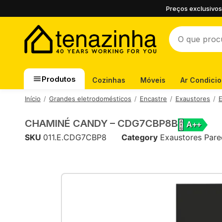
Preços exclusivos
Produtos
Cozinhas
Móveis
Ar Condici
Início
Grandes eletrodomésticos
Encastre
Exaustores
E
CHAMINÉ CANDY – CDG7CBP8B
A++
SKU
011.E.CDG7CBP8
Category
Exaustores Par