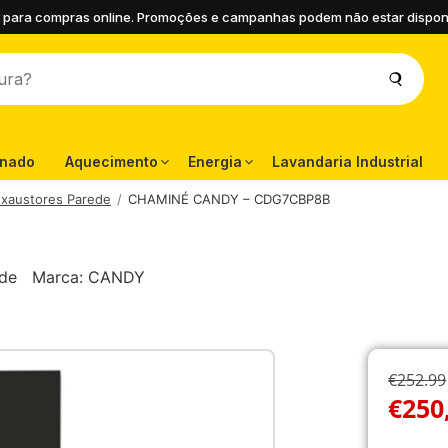
 para compras online. Promoções e campanhas podem não estar disponíve
onado
Aquecimento
Energia
Lavandaria Industrial
xaustores Parede
CHAMINÉ CANDY – CDG7CBP8B
ede
Marca:
CANDY
€252.99
€
250