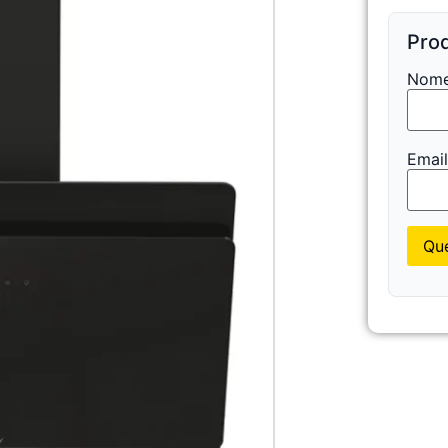
Prod
Nome
Emai
Que