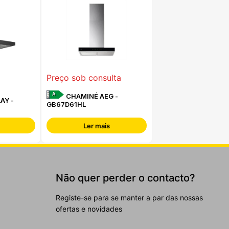
Preço sob consulta
A
CHAMINÉ AEG -
AY -
GB67D61HL
Ler mais
Não quer perder o contacto?
Registe-se para se manter a par das nossas
ofertas e novidades