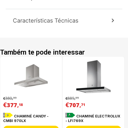
Características Técnicas
Também te pode interessar
380
889
99
99
€
,
€
,
€
,
€
,
377
707
18
71
D
A
CHAMINÉ CANDY -
CHAMINÉ ELECTROLUX
CMBI 970LX
- LFI769X