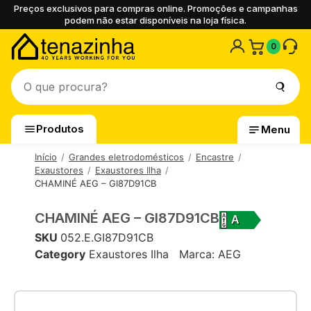
Preços exclusivos para compras online. Promoções e campanhas
podem não estar disponíveis na loja física.
0
Produtos
Menu
Início
Grandes eletrodomésticos
Encastre
Exaustores
Exaustores Ilha
CHAMINÉ AEG – GI87D91CB
CHAMINÉ AEG – GI87D91CB
A
SKU
052.E.GI87D91CB
Category
Exaustores Ilha
Marca:
AEG