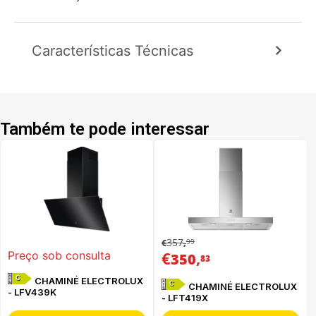
Características Técnicas
Também te pode interessar
357
99
€
,
€
,
Preço sob consulta
350
83
C
CHAMINÉ ELECTROLUX
C
CHAMINÉ ELECTROLUX
- LFV439K
- LFT419X