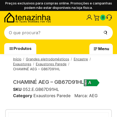
Preços exclusivos para compras online. Promoções e campanhas
podem não estar disponíveis na loja física.
0
Produtos
Menu
Início
Grandes eletrodomésticos
Encastre
Exaustores
Exaustores Parede
CHAMINÉ AEG – GB67D91HL
CHAMINÉ AEG – GB67D91HL
A
SKU
052.E.GB67D91HL
Category
Exaustores Parede
Marca:
AEG