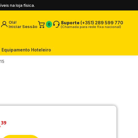
is na loja física.
Olá!
Suporte
(+351) 289 599 770
0
Iniciar Sessão
(Chamada para rede fixa nacional)
Equipamento Hoteleiro
15
,
39