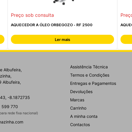
Preço sob consulta
Preç
AQUECEDOR A ÓLEO ORBEGOZO - RF 2500
AQUE
Ler mais
Assistência Técnica
e Albufeira,
Termos e Condições
zinha,
 Albufeira,
Entregas e Pagamentos
Devoluções
43, -8.1872735
Marcas
 599 770
Carrinho
ara rede fixa nacional)
A minha conta
nazinha.com
Contactos