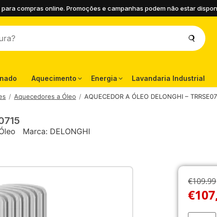
 para compras online. Promoções e campanhas podem não estar disponíve
onado
Aquecimento
Energia
Lavandaria Industrial
es
Aquecedores a Óleo
AQUECEDOR A ÓLEO DELONGHI – TRRSE07
0715
Óleo
Marca:
DELONGHI
€109.99
€
107