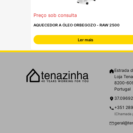
Preço sob consulta
AQUECEDOR A ÓLEO ORBEGOZO - RAW 2500
Ler mais
Estrada d
Loja Tena
8200-609
Portugal
37.09692
+351 289
(Chamada p
geral@te